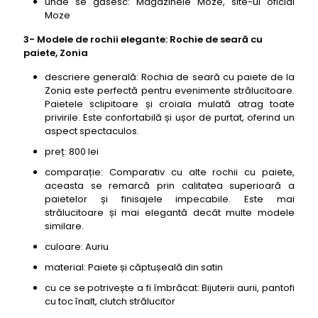
unde se găsesc: Magazinele Moze, site-ul oficial
Moze
3- Modele de rochii elegante: Rochie de seară cu
paiete, Zonia
descriere generală: Rochia de seară cu paiete de la
Zonia este perfectă pentru evenimente strălucitoare.
Paietele sclipitoare și croiala mulată atrag toate
privirile. Este confortabilă și ușor de purtat, oferind un
aspect spectaculos.
preț: 800 lei
comparație: Comparativ cu alte rochii cu paiete,
aceasta se remarcă prin calitatea superioară a
paietelor și finisajele impecabile. Este mai
strălucitoare și mai elegantă decât multe modele
similare.
culoare: Auriu
material: Paiete și căptușeală din satin
cu ce se potrivește a fi îmbrăcat: Bijuterii aurii, pantofi
cu toc înalt, clutch strălucitor