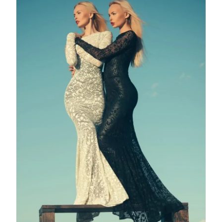
42- Modele de rochii elegante: Rochie de cocktail
cu decolteu tip halter, Michael Kors
43- Modele de rochii elegante: Rochie de ocazie
cu broderie cu motive florale 3D, Monique Lhuillier
44- Modele de rochii elegante: Rochie de seară
cu paiete și franjuri de mărgele, Jenny Packham
45- Modele de rochii elegante: Rochie de cocktail
cu imprimeu geometric retro, Diane von
Furstenberg
46- Modele de rochii elegante: Rochie de seară
cu imprimeu de constelații, Temperley London
47- Modele de rochii elegante: Rochie de cocktail
cu decolteu asimetric și volane, Roksanda
48- Modele de rochii elegante: Rochie de ocazie
cu broderie cu motive etnice, Etro
49- Modele de rochii elegante: Rochie de seară
cu paiete și franjuri de pene, 16Arlington
50- Modele de rochii elegante: Rochie de cocktail
cu imprimeu de buline asimetrice, Alessandra Rich