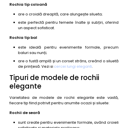
cu broderie manuală, Irina Schrotter
Rochia tip coloană
24- Modele de rochii elegante: Rochie de seară
are o croială dreaptă, care alungește silueta;
cu pene, H&M Studio
este perfectă pentru femeile înalte și subțiri, oferind
25- Modele de rochii elegante: Rochie de cocktail
un aspect sofisticat.
cu imprimeu tropical, Desigual
Rochia tip bal
26- Modele de rochii elegante: Rochie de seară
cu corset, Pronovias
este ideală pentru evenimente formale, precum
baluri sau nunți;
27- Modele de rochii elegante: Rochie de cocktail
cu imprimeu grafic, Stradivarius
are o fustă amplă și un corset strâns, creând o siluetă
de prințesă. Vezi si
cercei lungi eleganti
.
28- Modele de rochii elegante: Rochie de ocazie
cu aplicații din cristale, Sherri Hill
Tipuri de modele de rochii
29- Modele de rochii elegante: Rochie de seară
elegante
cu paiete ombre, Asos Edition
30- Modele de rochii elegante: Rochie de cocktail
Varietatea de modele de rochii elegante este vastă,
cu imprimeu retro, Topshop
fiecare tip fiind potrivit pentru anumite ocazii și siluete:
31- Modele de rochii elegante: Rochie de seară cu
Rochii de seară
imprimeu floral pictat, Ted Baker
32- Modele de rochii elegante: Rochie de cocktail
sunt create pentru evenimente formale, având croieli
cu volane asimetrice, Liu Jo
sofisticate și materiale prețioase;