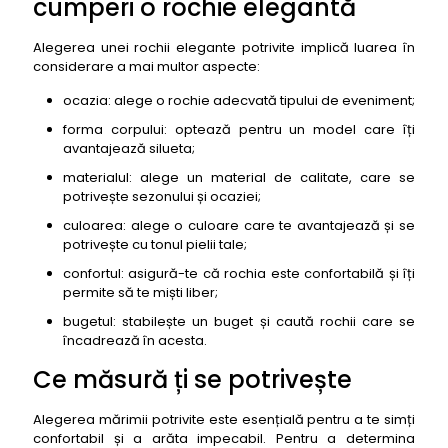
cumperi o rochie elegantă
Alegerea unei rochii elegante potrivite implică luarea în
considerare a mai multor aspecte:
ocazia: alege o rochie adecvată tipului de eveniment;
forma corpului: optează pentru un model care îți
avantajează silueta;
materialul: alege un material de calitate, care se
potrivește sezonului și ocaziei;
culoarea: alege o culoare care te avantajează și se
potrivește cu tonul pielii tale;
confortul: asigură-te că rochia este confortabilă și îți
permite să te miști liber;
bugetul: stabilește un buget și caută rochii care se
încadrează în acesta.
Ce măsură ți se potrivește
Alegerea mărimii potrivite este esențială pentru a te simți
confortabil și a arăta impecabil. Pentru a determina