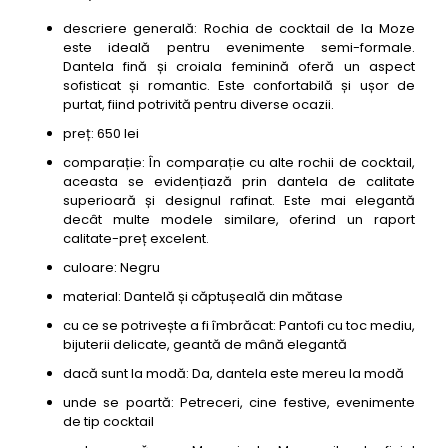
descriere generală: Rochia de cocktail de la Moze
este ideală pentru evenimente semi-formale.
Dantela fină și croiala feminină oferă un aspect
sofisticat și romantic. Este confortabilă și ușor de
purtat, fiind potrivită pentru diverse ocazii.
preț: 650 lei
comparație: În comparație cu alte rochii de cocktail,
aceasta se evidențiază prin dantela de calitate
superioară și designul rafinat. Este mai elegantă
decât multe modele similare, oferind un raport
calitate-preț excelent.
culoare: Negru
material: Dantelă și căptușeală din mătase
cu ce se potrivește a fi îmbrăcat: Pantofi cu toc mediu,
bijuterii delicate, geantă de mână elegantă
dacă sunt la modă: Da, dantela este mereu la modă
unde se poartă: Petreceri, cine festive, evenimente
de tip cocktail