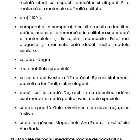
mulată oferă un aspect seducător și elegant. Este
realizată din materiale de înaltă calitate.
preț: 1100 lei
comparație: În comparație cu alte rochii cu decolteu
adânc, aceasta se remarcă prin calitatea superioară
a materialelor și finisajele impecabile. Este mai
elegantă și mai sofisticată decât multe modele
similare.
culoare: Negru
material: Satin și dantelă
cu ce se potrivește a fi îmbrăcat: Bijuterii statement,
pantofi cu toc înalt, clutch elegant
dacă sunt la modă: Da, rochiile cu decolteu adânc
sunt mereu la modă pentru evenimente speciale
unde se poartă: Gale, evenimente de covor roșu, cine
festive
unde se găsesc: Magazinele Ana Radu, site-ul oficial
Ana Radu
13- Modele de rochii elegante: Rochie de cocktail cu