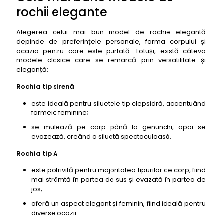
14- Modele de rochii elegante: Rochie de ocazie
rochii elegante
cu broderie, Jojo Boutique
15- Modele de rochii elegante: Rochie de seară tip
Alegerea celui mai bun model de rochie elegantă
coloană, Bien Savvy
depinde de preferințele personale, forma corpului și
ocazia pentru care este purtată. Totuși, există câteva
16- Modele de rochii elegante: Rochie de cocktail
modele clasice care se remarcă prin versatilitate și
cu decolteu asimetric, Mexton
eleganță:
17- Modele de rochii elegante: Rochie de ocazie cu
imprimeu paisley, Vero Moda
Rochia tip sirenă
18- Modele de rochii elegante: Rochie de seară cu
este ideală pentru siluetele tip clepsidră, accentuând
drapaje, Laura Biagiotti
formele feminine;
19- Modele de rochii elegante: Rochie de cocktail
se mulează pe corp până la genunchi, apoi se
cu franjuri, Mango
evazează, creând o siluetă spectaculoasă.
20- Modele de rochii elegante: Rochie de ocazie
Rochia tip A
cu imprimeu animal print, Guess
este potrivită pentru majoritatea tipurilor de corp, fiind
21- Modele de rochii elegante: Rochie de seară cu
mai strâmtă în partea de sus și evazată în partea de
tăieturi geometrice, Elisabetta Franchi
jos;
22- Modele de rochii elegante: Rochie de cocktail
oferă un aspect elegant și feminin, fiind ideală pentru
cu imprimeu polka dot, Zara
diverse ocazii.
23- Modele de rochii elegante: Rochie de ocazie