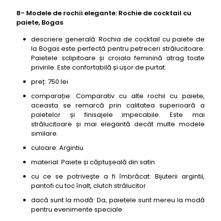
8- Modele de rochii elegante: Rochie de cocktail cu
paiete, Bogas
descriere generală: Rochia de cocktail cu paiete de
la Bogas este perfectă pentru petreceri strălucitoare.
Paietele sclipitoare și croiala feminină atrag toate
privirile. Este confortabilă și ușor de purtat.
preț: 750 lei
comparație: Comparativ cu alte rochii cu paiete,
aceasta se remarcă prin calitatea superioară a
paietelor și finisajele impecabile. Este mai
strălucitoare și mai elegantă decât multe modele
similare.
culoare: Argintiu
material: Paiete și căptușeală din satin
cu ce se potrivește a fi îmbrăcat: Bijuterii argintii,
pantofi cu toc înalt, clutch strălucitor
dacă sunt la modă: Da, paietele sunt mereu la modă
pentru evenimente speciale