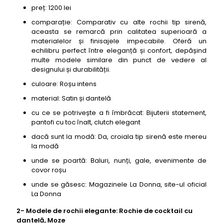
preț: 1200 lei
comparație: Comparativ cu alte rochii tip sirenă,
aceasta se remarcă prin calitatea superioară a
materialelor și finisajele impecabile. Oferă un
echilibru perfect între eleganță și confort, depășind
multe modele similare din punct de vedere al
designului și durabilității.
culoare: Roșu intens
material: Satin și dantelă
cu ce se potrivește a fi îmbrăcat: Bijuterii statement,
pantofi cu toc înalt, clutch elegant
dacă sunt la modă: Da, croiala tip sirenă este mereu
la modă
unde se poartă: Baluri, nunți, gale, evenimente de
covor roșu
unde se găsesc: Magazinele La Donna, site-ul oficial
La Donna
2- Modele de rochii elegante: Rochie de cocktail cu
dantelă, Moze