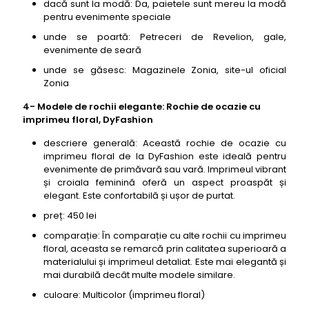
dacă sunt la modă: Da, paietele sunt mereu la modă
pentru evenimente speciale
unde se poartă: Petreceri de Revelion, gale,
evenimente de seară
unde se găsesc: Magazinele Zonia, site-ul oficial
Zonia
4- Modele de rochii elegante: Rochie de ocazie cu
imprimeu floral, DyFashion
descriere generală: Această rochie de ocazie cu
imprimeu floral de la DyFashion este ideală pentru
evenimente de primăvară sau vară. Imprimeul vibrant
și croiala feminină oferă un aspect proaspăt și
elegant. Este confortabilă și ușor de purtat.
preț: 450 lei
comparație: În comparație cu alte rochii cu imprimeu
floral, aceasta se remarcă prin calitatea superioară a
materialului și imprimeul detaliat. Este mai elegantă și
mai durabilă decât multe modele similare.
culoare: Multicolor (imprimeu floral)