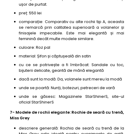
ușor de purtat.
preț: 550 lei
comparație: Comparativ cu alte rochii tip A, aceasta
se remarcă prin calitatea superioară a volanelor și
finisajele impecabile. Este mai elegantă și mai
feminină decât multe modele similare.
culoare: Roz pal
material: Șifon și căptușeală din satin
cu ce se potrivește a fi îmbrăcat: Sandale cu toc,
bijuterii delicate, geantă de mână elegantă
dacă sunt la modă: Da, volanele sunt mereu la modă
unde se poartă: Nunți, botezuri, petreceri de vară
unde se găsesc: Magazinele StarShinerS, site-ul
oficial StarShinerS
7- Modele de rochii elegante: Rochie de seară cu trenă,
Miss Grey
descriere generală: Rochia de seară cu trenă de la
Miss Grey este ideală pentru evenimente de gală.