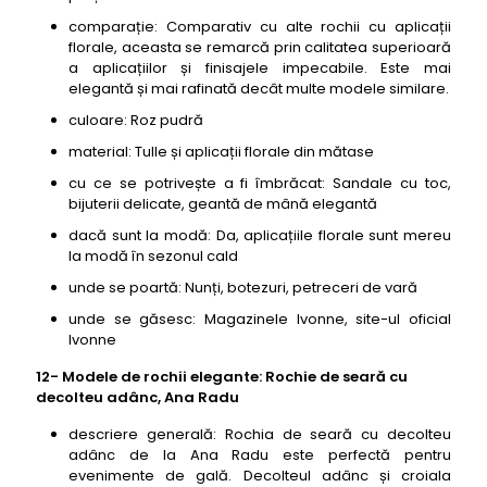
comparație: Comparativ cu alte rochii cu aplicații
florale, aceasta se remarcă prin calitatea superioară
a aplicațiilor și finisajele impecabile. Este mai
elegantă și mai rafinată decât multe modele similare.
culoare: Roz pudră
material: Tulle și aplicații florale din mătase
cu ce se potrivește a fi îmbrăcat: Sandale cu toc,
bijuterii delicate, geantă de mână elegantă
dacă sunt la modă: Da, aplicațiile florale sunt mereu
la modă în sezonul cald
unde se poartă: Nunți, botezuri, petreceri de vară
unde se găsesc: Magazinele Ivonne, site-ul oficial
Ivonne
12- Modele de rochii elegante: Rochie de seară cu
decolteu adânc, Ana Radu
descriere generală: Rochia de seară cu decolteu
adânc de la Ana Radu este perfectă pentru
evenimente de gală. Decolteul adânc și croiala