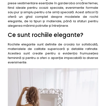
piese vestimentare esențiale în garderoba oricărei femei,
Rezistența rochiilor elegante
fiind ideale pentru ocazii speciale, evenimente formale
sau pur și simplu pentru a te simți specială. Acest articol îți
Unde se fac cele mai bune rochii elegante
oferă un ghid complet despre modelele de rochii
Mărci principale de rochii elegante
elegante, de la tipuri și materiale, până la sfaturi pentru
alegerea mărimii potrivite și întreținere.
De ce trebuie să ții cont când cumperi o rochie
elegantă
Ce sunt rochiile elegante?
Ce măsură ți se potrivește
Rochiile elegante sunt definite de croiala lor sofisticată,
Cele mai bune materiale pentru rochii elegante
materialele de calitate superioară și detaliile rafinate.
Cât ar trebui să te țină o rochie elegantă
Acestea sunt create pentru a evidenția frumusețea
feminină și pentru a oferi o apariție impecabilă la diverse
Top 50 cele mai bune Modele de rochii elegante
evenimente.
1- Modele de rochii elegante: Rochie de seară tip
sirenă, La Donna
2- Modele de rochii elegante: Rochie de cocktail cu
dantelă, Moze
3- Modele de rochii elegante: Rochie de seară cu
paiete, Zonia
4- Modele de rochii elegante: Rochie de ocazie cu
imprimeu floral, DyFashion