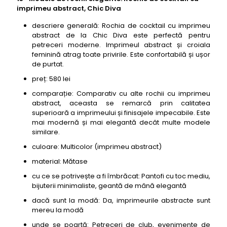
imprimeu abstract, Chic Diva
descriere generală: Rochia de cocktail cu imprimeu
abstract de la Chic Diva este perfectă pentru
petreceri moderne. Imprimeul abstract și croiala
feminină atrag toate privirile. Este confortabilă și ușor
de purtat.
preț: 580 lei
comparație: Comparativ cu alte rochii cu imprimeu
abstract, aceasta se remarcă prin calitatea
superioară a imprimeului și finisajele impecabile. Este
mai modernă și mai elegantă decât multe modele
similare.
culoare: Multicolor (imprimeu abstract)
material: Mătase
cu ce se potrivește a fi îmbrăcat: Pantofi cu toc mediu,
bijuterii minimaliste, geantă de mână elegantă
dacă sunt la modă: Da, imprimeurile abstracte sunt
mereu la modă
unde se poartă: Petreceri de club, evenimente de