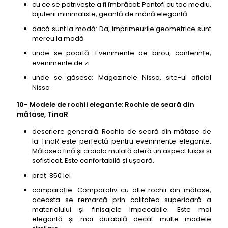
cu ce se potrivește a fi îmbrăcat: Pantofi cu toc mediu,
bijuterii minimaliste, geantă de mână elegantă
dacă sunt la modă: Da, imprimeurile geometrice sunt
mereu la modă
unde se poartă: Evenimente de birou, conferințe,
evenimente de zi
unde se găsesc: Magazinele Nissa, site-ul oficial
Nissa
10- Modele de rochii elegante: Rochie de seară din
mătase, TinaR
descriere generală: Rochia de seară din mătase de
la TinaR este perfectă pentru evenimente elegante.
Mătasea fină și croiala mulată oferă un aspect luxos și
sofisticat. Este confortabilă și ușoară.
preț: 850 lei
comparație: Comparativ cu alte rochii din mătase,
aceasta se remarcă prin calitatea superioară a
materialului și finisajele impecabile. Este mai
elegantă și mai durabilă decât multe modele