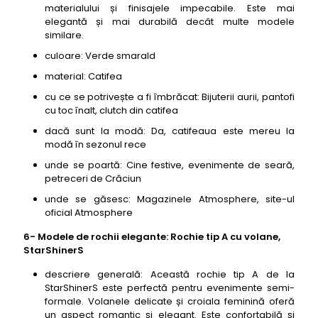
materialului și finisajele impecabile. Este mai
elegantă și mai durabilă decât multe modele
similare.
culoare: Verde smarald
material: Catifea
cu ce se potrivește a fi îmbrăcat: Bijuterii aurii, pantofi
cu toc înalt, clutch din catifea
dacă sunt la modă: Da, catifeaua este mereu la
modă în sezonul rece
unde se poartă: Cine festive, evenimente de seară,
petreceri de Crăciun
unde se găsesc: Magazinele Atmosphere, site-ul
oficial Atmosphere
6- Modele de rochii elegante: Rochie tip A cu volane,
StarShinerS
descriere generală: Această rochie tip A de la
StarShinerS este perfectă pentru evenimente semi-
formale. Volanele delicate și croiala feminină oferă
un aspect romantic și elegant. Este confortabilă și