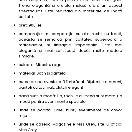
Trena elegantă și croiala mulată oferă un aspect
spectaculos. Este realizată din materiale de înaltă
calitate.
preț: 900 lei
comparație: În comparație cu alte rochii cu trenă,
aceasta se remarcă prin calitatea superioară a
materialelor și finisajele impecabile. Este mai
elegantă și mai sofisticată decât multe modele
similare.
culoare: Albastru regal
material: Satin și dantelă
cu ce se potrivește a fi îmbrăcat: Bijuterii statement,
pantofi cu toc înalt, clutch elegant
dacă sunt la modă: Da, rochiile cu trenă sunt mereu la
modă pentru evenimente speciale
unde se poartă: Gale, nunți, evenimente de covor
roșu
unde se găsesc: Magazinele Miss Grey, site-ul oficial
Miss Grey