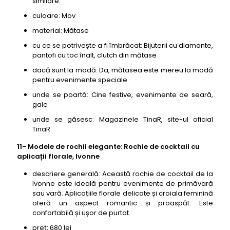
similare.
culoare: Mov
material: Mătase
cu ce se potrivește a fi îmbrăcat: Bijuterii cu diamante,
pantofi cu toc înalt, clutch din mătase
dacă sunt la modă: Da, mătasea este mereu la modă
pentru evenimente speciale
unde se poartă: Cine festive, evenimente de seară,
gale
unde se găsesc: Magazinele TinaR, site-ul oficial
TinaR
11- Modele de rochii elegante: Rochie de cocktail cu
aplicații florale, Ivonne
descriere generală: Această rochie de cocktail de la
Ivonne este ideală pentru evenimente de primăvară
sau vară. Aplicațiile florale delicate și croiala feminină
oferă un aspect romantic și proaspăt. Este
confortabilă și ușor de purtat.
preț: 680 lei