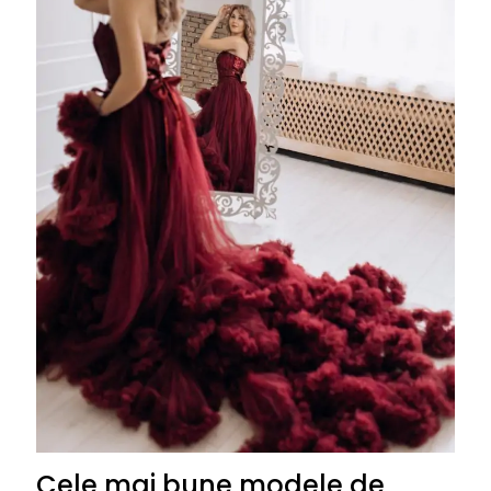
5- Modele de rochii elegante: Rochie de seară din
catifea, Atmosphere
6- Modele de rochii elegante: Rochie tip A cu
volane, StarShinerS
7- Modele de rochii elegante: Rochie de seară cu
trenă, Miss Grey
8- Modele de rochii elegante: Rochie de cocktail cu
paiete, Bogas
9- Modele de rochii elegante: Rochie de ocazie cu
imprimeu geometric, Nissa
10- Modele de rochii elegante: Rochie de seară din
mătase, TinaR
11- Modele de rochii elegante: Rochie de cocktail cu
aplicații florale, Ivonne
12- Modele de rochii elegante: Rochie de seară cu
decolteu adânc, Ana Radu
13- Modele de rochii elegante: Rochie de cocktail
cu imprimeu abstract, Chic Diva
Cele mai bune modele de