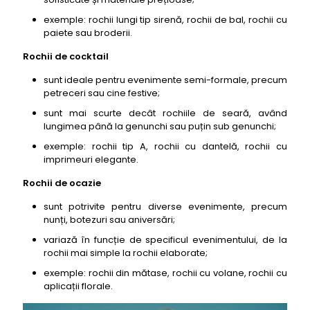
33- Modele de rochii elegante: Rochie de ocazie
exemple: rochii lungi tip sirenă, rochii de bal, rochii cu
cu broderie 3D, Needle & Thread
paiete sau broderii.
34- Modele de rochii elegante: Rochie de seară
Rochii de cocktail
cu paiete holografice, Revolve
sunt ideale pentru evenimente semi-formale, precum
35- Modele de rochii elegante: Rochie de cocktail
petreceri sau cine festive;
cu imprimeu abstract colorat, Pinko
sunt mai scurte decât rochiile de seară, având
36- Modele de rochii elegante: Rochie de seară
lungimea până la genunchi sau puțin sub genunchi;
cu imprimeu de stele, Valentino
exemple: rochii tip A, rochii cu dantelă, rochii cu
37- Modele de rochii elegante: Rochie de cocktail
imprimeuri elegante.
cu decolteu tip inimă, Coast
Rochii de ocazie
38- Modele de rochii elegante: Rochie de ocazie
cu broderie cu motive tradiționale, Iiana
sunt potrivite pentru diverse evenimente, precum
39- Modele de rochii elegante: Rochie de seară
nunți, botezuri sau aniversări;
cu paiete și franjuri, Nadine
variază în funcție de specificul evenimentului, de la
40- Modele de rochii elegante: Rochie de cocktail
rochii mai simple la rochii elaborate;
cu imprimeu de mazăre, Max Mara
exemple: rochii din mătase, rochii cu volane, rochii cu
41- Modele de rochii elegante: Rochie de seară cu
aplicații florale.
imprimeu de pene, Marchesa