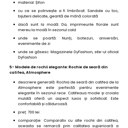
material: Șifon
cu ce se potrivește a fi îmbrăcat: Sandale cu toc,
bijuterii delicate, geantă de mână colorată
dacă sunt la modă: Da, imprimeurile florale sunt
mereu la modă în sezonul cald
unde se poartă: Nunți, botezuri, aniversări,
evenimente de zi
unde se găsesc: Magazinele DyFashion, site-ul oficial
DyFashion
5- Modele de rochii elegante: Rochie de seară din
catifea, Atmosphere
descriere generală: Rochia de seară din catifea de la
Atmosphere este perfectă pentru evenimente
elegante în sezonul rece. Catifeaua moale și croiala
mulată oferă un aspect luxos și sofisticat. Este
confortabilă și călduroasă.
preț: 700 lei
comparație: Comparativ cu alte rochii din catifea,
aceasta se remarcă prin calitatea superioară a