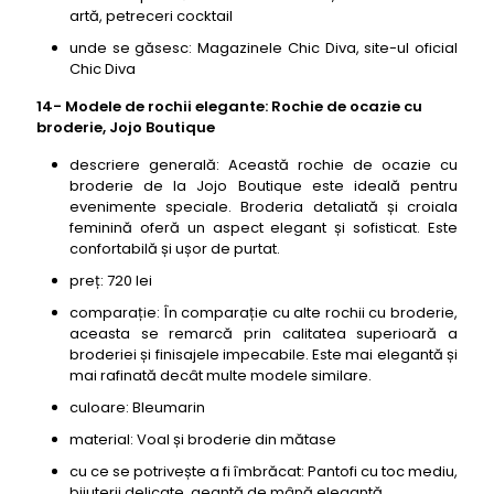
artă, petreceri cocktail
unde se găsesc: Magazinele Chic Diva, site-ul oficial
Chic Diva
14- Modele de rochii elegante: Rochie de ocazie cu
broderie, Jojo Boutique
descriere generală: Această rochie de ocazie cu
broderie de la Jojo Boutique este ideală pentru
evenimente speciale. Broderia detaliată și croiala
feminină oferă un aspect elegant și sofisticat. Este
confortabilă și ușor de purtat.
preț: 720 lei
comparație: În comparație cu alte rochii cu broderie,
aceasta se remarcă prin calitatea superioară a
broderiei și finisajele impecabile. Este mai elegantă și
mai rafinată decât multe modele similare.
culoare: Bleumarin
material: Voal și broderie din mătase
cu ce se potrivește a fi îmbrăcat: Pantofi cu toc mediu,
bijuterii delicate, geantă de mână elegantă