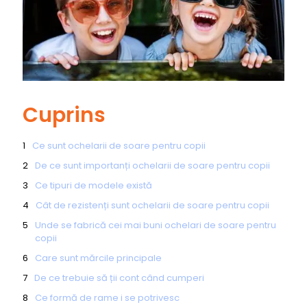
Cuprins
Ce sunt ochelarii de soare pentru copii
De ce sunt importanți ochelarii de soare pentru copii
Ce tipuri de modele există
Cât de rezistenți sunt ochelarii de soare pentru copii
Unde se fabrică cei mai buni ochelari de soare pentru
copii
Care sunt mărcile principale
De ce trebuie să ții cont când cumperi
Ce formă de rame i se potrivesc