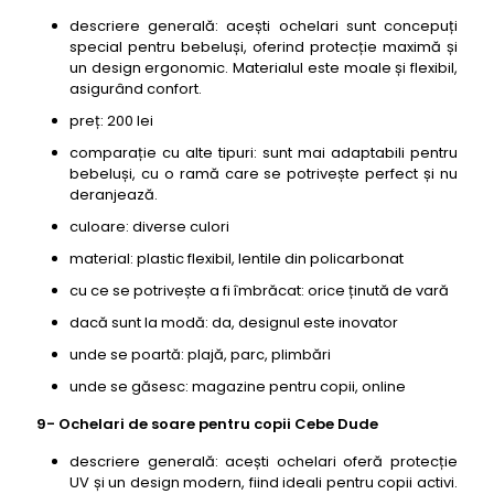
descriere generală: acești ochelari sunt concepuți
special pentru bebeluși, oferind protecție maximă și
un design ergonomic. Materialul este moale și flexibil,
asigurând confort.
preț: 200 lei
comparație cu alte tipuri: sunt mai adaptabili pentru
bebeluși, cu o ramă care se potrivește perfect și nu
deranjează.
culoare: diverse culori
material: plastic flexibil, lentile din policarbonat
cu ce se potrivește a fi îmbrăcat: orice ținută de vară
dacă sunt la modă: da, designul este inovator
unde se poartă: plajă, parc, plimbări
unde se găsesc: magazine pentru copii, online
9- Ochelari de soare pentru copii Cebe Dude
descriere generală: acești ochelari oferă protecție
UV și un design modern, fiind ideali pentru copii activi.