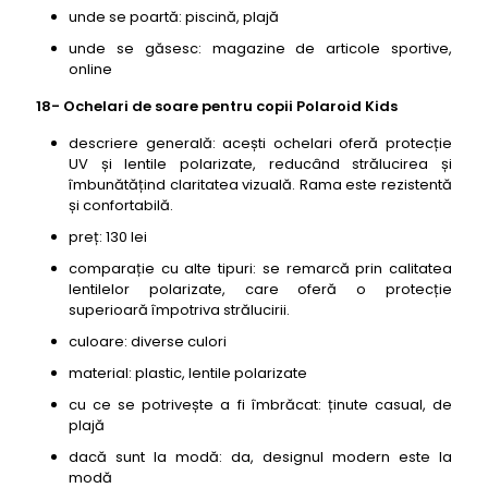
unde se poartă: piscină, plajă
unde se găsesc: magazine de articole sportive,
online
18- Ochelari de soare pentru copii Polaroid Kids
descriere generală: acești ochelari oferă protecție
UV și lentile polarizate, reducând strălucirea și
îmbunătățind claritatea vizuală. Rama este rezistentă
și confortabilă.
preț: 130 lei
comparație cu alte tipuri: se remarcă prin calitatea
lentilelor polarizate, care oferă o protecție
superioară împotriva strălucirii.
culoare: diverse culori
material: plastic, lentile polarizate
cu ce se potrivește a fi îmbrăcat: ținute casual, de
plajă
dacă sunt la modă: da, designul modern este la
modă