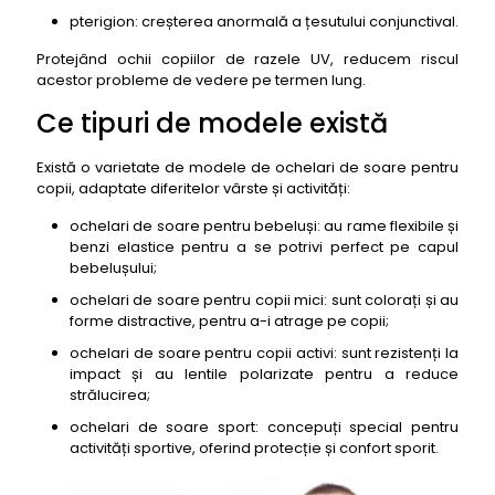
pterigion: creșterea anormală a țesutului conjunctival.
26- Ochelari de soare pentru copii Marvel
Protejând ochii copiilor de razele UV, reducem riscul
27- Ochelari de soare pentru copii Hello Kitty
acestor probleme de vedere pe termen lung.
28- Ochelari de soare pentru copii Cars
Ce tipuri de modele există
29- Ochelari de soare pentru copii Frozen
30- Ochelari de soare pentru copii Spiderman
Există o varietate de modele de ochelari de soare pentru
copii, adaptate diferitelor vârste și activități:
31- Ochelari de soare pentru copii Batman (H&M)
32- Ochelari de soare pentru copii Star Wars (Meli
ochelari de soare pentru bebeluși: au rame flexibile și
Melo)
benzi elastice pentru a se potrivi perfect pe capul
bebelușului;
33- Ochelari de soare pentru copii Minions (C&A)
ochelari de soare pentru copii mici: sunt colorați și au
34- Ochelari de soare pentru copii Peppa Pig
forme distractive, pentru a-i atrage pe copii;
(Zara Kids)
ochelari de soare pentru copii activi: sunt rezistenți la
35- Ochelari de soare pentru copii PJ Masks
impact și au lentile polarizate pentru a reduce
(Decathlon)
strălucirea;
36- Ochelari de soare pentru copii LOL Surprise
ochelari de soare sport: concepuți special pentru
(Kik)
activități sportive, oferind protecție și confort sporit.
37- Ochelari de soare pentru copii My Little Pony
(Pepco)