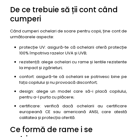
De ce trebuie să ții cont când
cumperi
Când cumperi ochelari de soare pentru copii, ține cont de
următoarele aspecte:
protecție UV: asigură-te că ochelarii oferă protecție
100% împotriva razelor UVA și UVB;
rezistență: alege ochelari cu rame și lentile rezistente
la impact și zgârieturi;
confort: asigură-te că ochelarii se potrivesc bine pe
fața copilului și nu provoacă disconfort;
design: alege un model care să-i placă copilului,
pentru a-l purta cu plăcere;
certificare: verifică dacă ochelarii au certificare
europeană CE sau americană ANSI, care atestă
calitatea și protecția oferită.
Ce formă de rame i se