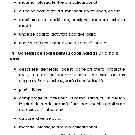
material: plastic, lentile din policarbonat
cu ce se potrivește a fi îmbrăcat: ținute sport, casual
dacă sunt la modă: da, designul modern este la
modă
unde se poartă: activități sportive, parc
unde se găsesc: magazine de optică, online
14- Ochelari de soare pentru copii Adidas Originals
Kids
descriere generală: acești ochelari oferă protecție
UV și un design sportiv, inspirat de stilul adidas
originals. Rama este ușoară și confortabilă.
preț: 140 lei
comparație cu alte tipuri: sunt mai stilați, cu un design
inspirat de moda urbană. Sunt ideali pentru copii care
apreciază stilul sportiv.
culoare: diverse culori
material: plastic, lentile din policarbonat