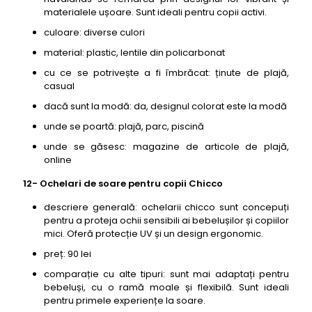
materialele ușoare. Sunt ideali pentru copii activi.
culoare: diverse culori
material: plastic, lentile din policarbonat
cu ce se potrivește a fi îmbrăcat: ținute de plajă,
casual
dacă sunt la modă: da, designul colorat este la modă
unde se poartă: plajă, parc, piscină
unde se găsesc: magazine de articole de plajă,
online
12- Ochelari de soare pentru copii Chicco
descriere generală: ochelarii chicco sunt concepuți
pentru a proteja ochii sensibili ai bebelușilor și copiilor
mici. Oferă protecție UV și un design ergonomic.
preț: 90 lei
comparație cu alte tipuri: sunt mai adaptați pentru
bebeluși, cu o ramă moale și flexibilă. Sunt ideali
pentru primele experiențe la soare.