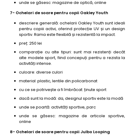
unde se găsesc: magazine de optică, online
7- Ochelari de soare pentru copii Oakley Youth
descriere generală: ochelarii Oakley Youth sunt ideali
pentru copiii activi, oferind protecție UV și un design
sportiv. Rama este flexibilă și rezistentă la impact.
preț: 250 lei
comparație cu alte tipuri: sunt mai rezistenți decât
alte modele sport, fiind concepuți pentru a rezista la
activități intense.
culoare: diverse culori
material: plastic, lentile din policarbonat
cu ce se potrivește a fi îmbrăcat: ținute sport
dacă sunt la modă: da, designul sportiv este la modă
unde se poartă: activități sportive, parc
unde se găsesc: magazine de articole sportive,
online
8- Ochelari de soare pentru copii Julbo Looping