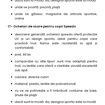
dacă sunt la modă: da, designul sportiv este la modă
unde se poartă: piscină, plajă
unde se găsesc: magazine de articole sportive,
online
17- Ochelari de soare pentru copii Speedo
descriere generală: ochelarii speedo oferă protecție
UV și un design sportiv, ideal pentru copiii care
practică înot. Rama este rezistentă la apă și
confortabilă.
preț: 90 lei
comparație cu alte tipuri: sunt mai adaptați pentru
înot, cu lentile care oferă o claritate vizuală excelentă
sub apă.
culoare: diverse culori
material: plastic, lentile din policarbonat
cu ce se potrivește a fi îmbrăcat: costume de baie,
ținute de plajă
dacă sunt la modă: da, designul sportiv este la modă