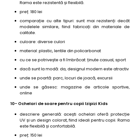
Rama este rezistentă și flexibilă.
preț: 180 lei
comparație cu alte tipuri: sunt mai rezistenți decât
modelele similare, fiind fabricați din materiale de
calitate.
culoare: diverse culori
material: plastic, lentile din policarbonat
cu ce se potrivește a fi îmbrăcat: ținute casual, sport
dacă sunt la modă: da, designul modern este atractiv
unde se poartă: parc, locuri de joacă, excursii
unde se găsesc: magazine de articole sportive,
online
10- Ochelari de soare pentru copii Izipizi Kids
descriere generală: acești ochelari oferă protecție
UV și un design colorat, fiind ideali pentru copii. Rama
este flexibilă și confortabilă.
preț: 150 lei