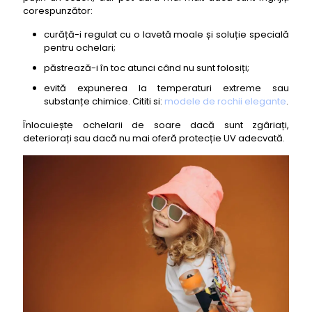
corespunzător:
curăță-i regulat cu o lavetă moale și soluție specială
pentru ochelari;
păstrează-i în toc atunci când nu sunt folosiți;
evită expunerea la temperaturi extreme sau
substanțe chimice. Cititi si:
modele de rochii elegante
.
Înlocuiește ochelarii de soare dacă sunt zgâriați,
deteriorați sau dacă nu mai oferă protecție UV adecvată.