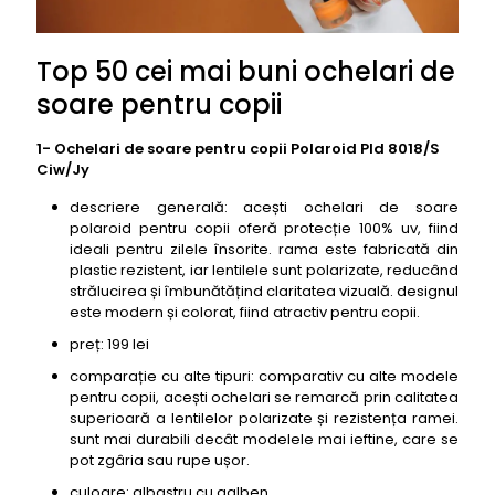
Top 50 cei mai buni ochelari de
soare pentru copii
1- Ochelari de soare pentru copii Polaroid Pld 8018/S
Ciw/Jy
descriere generală: acești ochelari de soare
polaroid pentru copii oferă protecție 100% uv, fiind
ideali pentru zilele însorite. rama este fabricată din
plastic rezistent, iar lentilele sunt polarizate, reducând
strălucirea și îmbunătățind claritatea vizuală. designul
este modern și colorat, fiind atractiv pentru copii.
preț: 199 lei
comparație cu alte tipuri: comparativ cu alte modele
pentru copii, acești ochelari se remarcă prin calitatea
superioară a lentilelor polarizate și rezistența ramei.
sunt mai durabili decât modelele mai ieftine, care se
pot zgâria sau rupe ușor.
culoare: albastru cu galben