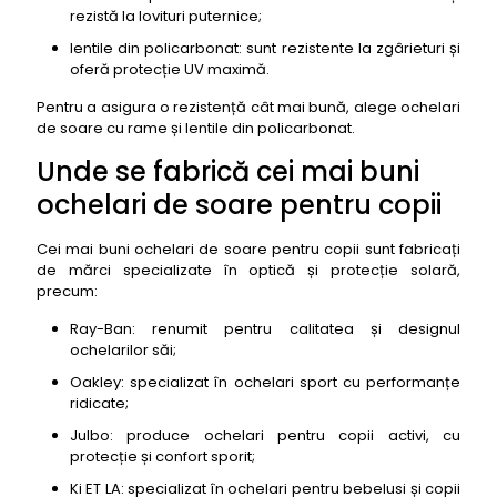
rezistă la lovituri puternice;
48- Ochelari de soare pentru copii Baby Shark
(Intersport)
lentile din policarbonat: sunt rezistente la zgârieturi și
oferă protecție UV maximă.
49- Ochelari de soare pentru copii Gabby's
Dollhouse (Bestkids)
Pentru a asigura o rezistență cât mai bună, alege ochelari
50- Ochelari de soare pentru copii SpongeBob
de soare cu rame și lentile din policarbonat.
(eMAG)
Unde se fabrică cei mai buni
ochelari de soare pentru copii
Cei mai buni ochelari de soare pentru copii sunt fabricați
de mărci specializate în optică și protecție solară,
precum:
Ray-Ban: renumit pentru calitatea și designul
ochelarilor săi;
Oakley: specializat în ochelari sport cu performanțe
ridicate;
Julbo: produce ochelari pentru copii activi, cu
protecție și confort sporit;
Ki ET LA: specializat în ochelari pentru bebelusi și copii