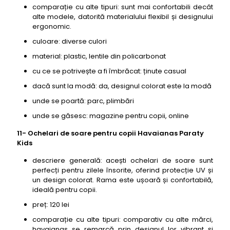
comparație cu alte tipuri: sunt mai confortabili decât
alte modele, datorită materialului flexibil și designului
ergonomic.
culoare: diverse culori
material: plastic, lentile din policarbonat
cu ce se potrivește a fi îmbrăcat: ținute casual
dacă sunt la modă: da, designul colorat este la modă
unde se poartă: parc, plimbări
unde se găsesc: magazine pentru copii, online
11- Ochelari de soare pentru copii Havaianas Paraty
Kids
descriere generală: acești ochelari de soare sunt
perfecți pentru zilele însorite, oferind protecție UV și
un design colorat. Rama este ușoară și confortabilă,
ideală pentru copii.
preț: 120 lei
comparație cu alte tipuri: comparativ cu alte mărci,
havaianas se remarcă prin designul lor vibrant și