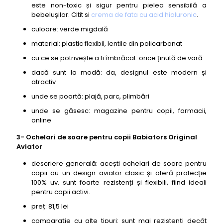
este non-toxic și sigur pentru pielea sensibilă a
bebelușilor. Citit si
crema de fata cu acid hialuronic
.
culoare: verde migdală
material: plastic flexibil, lentile din policarbonat
cu ce se potrivește a fi îmbrăcat: orice ținută de vară
dacă sunt la modă: da, designul este modern și
atractiv
unde se poartă: plajă, parc, plimbări
unde se găsesc: magazine pentru copii, farmacii,
online
3- Ochelari de soare pentru copii Babiators Original
Aviator
descriere generală: acești ochelari de soare pentru
copii au un design aviator clasic și oferă protecție
100% uv. sunt foarte rezistenți și flexibili, fiind ideali
pentru copii activi.
preț: 81,5 lei
comparație cu alte tipuri: sunt mai rezistenți decât