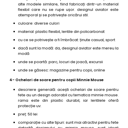
alte modele similare, fiind fabricați dintr-un material
flexibil care nu se rupe ușor. designul aviator este
atemporal și se potrivește oricărui stil.
culoare: diverse culori
material: plastic flexibil, lentile din policarbonat
cu ce se potrivește a fi îmbrăcat: ținute casual, sport
dacă sunt la modă: da, designul aviator este mereu la
modă
unde se poartă: parc, locuri de joacă, excursii
unde se găsesc: magazine pentru copii, online
4- Ochelari de soare pentru copii Minnie Mouse
descriere generală: acești ochelari de soare pentru
fete au un design adorabil cu tematica minnie mouse.
rama este din plastic durabil, iar lentilele oferă
protecție uv.
preț: 50 lei
comparație cu alte tipuri: sunt mai atractivi pentru fete
datorită designului cu minnie mouse. sunt ideali