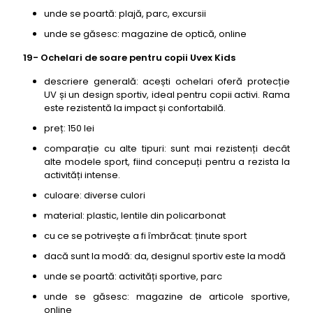
unde se poartă: plajă, parc, excursii
unde se găsesc: magazine de optică, online
19- Ochelari de soare pentru copii Uvex Kids
descriere generală: acești ochelari oferă protecție
UV și un design sportiv, ideal pentru copii activi. Rama
este rezistentă la impact și confortabilă.
preț: 150 lei
comparație cu alte tipuri: sunt mai rezistenți decât
alte modele sport, fiind concepuți pentru a rezista la
activități intense.
culoare: diverse culori
material: plastic, lentile din policarbonat
cu ce se potrivește a fi îmbrăcat: ținute sport
dacă sunt la modă: da, designul sportiv este la modă
unde se poartă: activități sportive, parc
unde se găsesc: magazine de articole sportive,
online