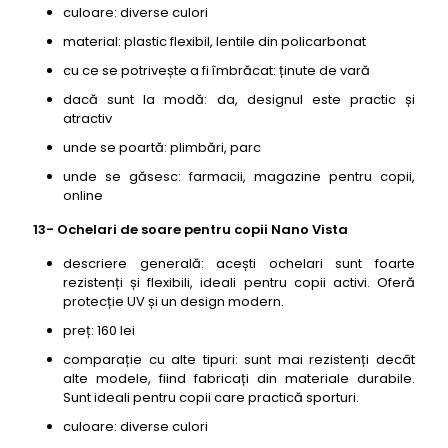
culoare: diverse culori
material: plastic flexibil, lentile din policarbonat
cu ce se potrivește a fi îmbrăcat: ținute de vară
dacă sunt la modă: da, designul este practic și
atractiv
unde se poartă: plimbări, parc
unde se găsesc: farmacii, magazine pentru copii,
online
13- Ochelari de soare pentru copii Nano Vista
descriere generală: acești ochelari sunt foarte
rezistenți și flexibili, ideali pentru copii activi. Oferă
protecție UV și un design modern.
preț: 160 lei
comparație cu alte tipuri: sunt mai rezistenți decât
alte modele, fiind fabricați din materiale durabile.
Sunt ideali pentru copii care practică sporturi.
culoare: diverse culori