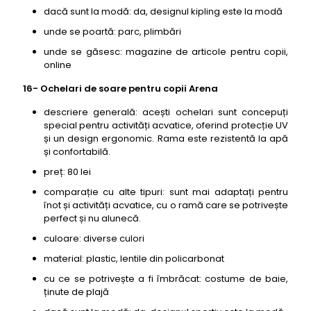
dacă sunt la modă: da, designul kipling este la modă
unde se poartă: parc, plimbări
unde se găsesc: magazine de articole pentru copii,
online
16- Ochelari de soare pentru copii Arena
descriere generală: acești ochelari sunt concepuți
special pentru activități acvatice, oferind protecție UV
și un design ergonomic. Rama este rezistentă la apă
și confortabilă.
preț: 80 lei
comparație cu alte tipuri: sunt mai adaptați pentru
înot și activități acvatice, cu o ramă care se potrivește
perfect și nu alunecă.
culoare: diverse culori
material: plastic, lentile din policarbonat
cu ce se potrivește a fi îmbrăcat: costume de baie,
ținute de plajă