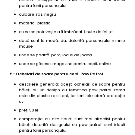
pentru fanii personajului.
culoare: roz, negru
material: plastic
cu ce se potrivește a fi îmbrăcat: ținute de fetițe
dacă sunt la modă: da, datorită personajului minnie
mouse
unde se poartă: parc, locuri de joacă
unde se găsesc: magazine pentru copii, online
5- Ochelari de soare pentru copii Paw Patrol
descriere generală: acești ochelari de soare pentru
băieți au un design cu tematica paw patrol. rama
este din plastic rezistent, iar lentilele oferă protecție
uv.
preț: 50 lei
comparație cu alte tipuri: sunt mai atractivi pentru
băieți datorită designului cu paw patrol. sunt ideali
pentru fanii personajului.