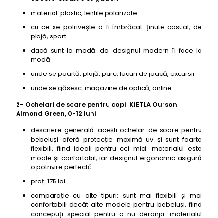
material: plastic, lentile polarizate
cu ce se potrivește a fi îmbrăcat: ținute casual, de
plajă, sport
dacă sunt la modă: da, designul modern îi face la
modă
unde se poartă: plajă, parc, locuri de joacă, excursii
unde se găsesc: magazine de optică, online
2- Ochelari de soare pentru copii KiETLA Ourson
Almond Green, 0-12 luni
descriere generală: acești ochelari de soare pentru
bebeluși oferă protecție maximă uv și sunt foarte
flexibili, fiind ideali pentru cei mici. materialul este
moale și confortabil, iar designul ergonomic asigură
o potrivire perfectă.
preț: 175 lei
comparație cu alte tipuri: sunt mai flexibili și mai
confortabili decât alte modele pentru bebeluși, fiind
concepuți special pentru a nu deranja. materialul