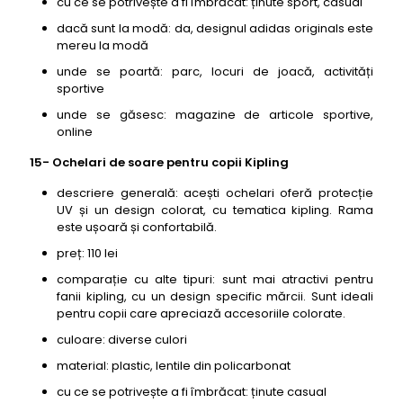
cu ce se potrivește a fi îmbrăcat: ținute sport, casual
dacă sunt la modă: da, designul adidas originals este
mereu la modă
unde se poartă: parc, locuri de joacă, activități
sportive
unde se găsesc: magazine de articole sportive,
online
15- Ochelari de soare pentru copii Kipling
descriere generală: acești ochelari oferă protecție
UV și un design colorat, cu tematica kipling. Rama
este ușoară și confortabilă.
preț: 110 lei
comparație cu alte tipuri: sunt mai atractivi pentru
fanii kipling, cu un design specific mărcii. Sunt ideali
pentru copii care apreciază accesoriile colorate.
culoare: diverse culori
material: plastic, lentile din policarbonat
cu ce se potrivește a fi îmbrăcat: ținute casual