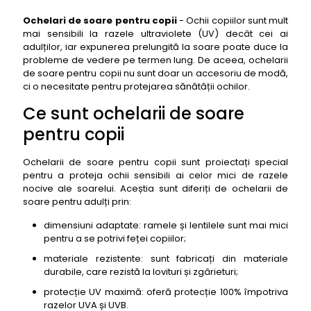
Care sunt cele mai bune materiale
Ochelari de soare pentru copii
- Ochii copiilor sunt mult
Cât ar trebui să te țină
mai sensibili la razele ultraviolete (UV) decât cei ai
adulților, iar expunerea prelungită la soare poate duce la
Top 50 cei mai buni ochelari de soare pentru copii
probleme de vedere pe termen lung. De aceea, ochelarii
1- Ochelari de soare pentru copii Polaroid Pld 8018/S
de soare pentru copii nu sunt doar un accesoriu de modă,
Ciw/Jy
ci o necesitate pentru protejarea sănătății ochilor.
2- Ochelari de soare pentru copii KiETLA Ourson
Ce sunt ochelarii de soare
Almond Green, 0-12 luni
pentru copii
3- Ochelari de soare pentru copii Babiators Original
Aviator
Ochelarii de soare pentru copii sunt proiectați special
4- Ochelari de soare pentru copii Minnie Mouse
pentru a proteja ochii sensibili ai celor mici de razele
nocive ale soarelui. Aceștia sunt diferiți de ochelarii de
5- Ochelari de soare pentru copii Paw Patrol
soare pentru adulți prin:
6- Ochelari de soare pentru copii Ray-Ban Junior
dimensiuni adaptate: ramele și lentilele sunt mai mici
7- Ochelari de soare pentru copii Oakley Youth
pentru a se potrivi feței copiilor;
8- Ochelari de soare pentru copii Julbo Looping
materiale rezistente: sunt fabricați din materiale
durabile, care rezistă la lovituri și zgârieturi;
9- Ochelari de soare pentru copii Cebe Dude
protecție UV maximă: oferă protecție 100% împotriva
10- Ochelari de soare pentru copii Izipizi Kids
razelor UVA și UVB.