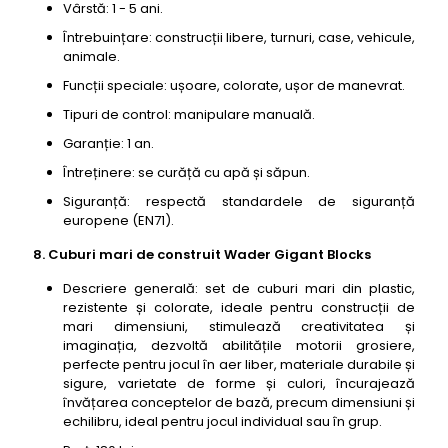
Vârstă: 1 - 5 ani.
Întrebuințare: construcții libere, turnuri, case, vehicule,
animale.
Funcții speciale: ușoare, colorate, ușor de manevrat.
Tipuri de control: manipulare manuală.
Garanție: 1 an.
Întreținere: se curăță cu apă și săpun.
Siguranță: respectă standardele de siguranță
europene (EN71).
8. Cuburi mari de construit Wader Gigant Blocks
Descriere generală: set de cuburi mari din plastic,
rezistente și colorate, ideale pentru construcții de
mari dimensiuni, stimulează creativitatea și
imaginația, dezvoltă abilitățile motorii grosiere,
perfecte pentru jocul în aer liber, materiale durabile și
sigure, varietate de forme și culori, încurajează
învățarea conceptelor de bază, precum dimensiuni și
echilibru, ideal pentru jocul individual sau în grup.