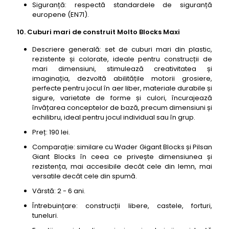
Siguranță: respectă standardele de siguranță
europene (EN71).
10. Cuburi mari de construit Molto Blocks Maxi
Descriere generală: set de cuburi mari din plastic,
rezistente și colorate, ideale pentru construcții de
mari dimensiuni, stimulează creativitatea și
imaginația, dezvoltă abilitățile motorii grosiere,
perfecte pentru jocul în aer liber, materiale durabile și
sigure, varietate de forme și culori, încurajează
învățarea conceptelor de bază, precum dimensiuni și
echilibru, ideal pentru jocul individual sau în grup.
Preț: 190 lei.
Comparație: similare cu Wader Gigant Blocks și Pilsan
Giant Blocks în ceea ce privește dimensiunea și
rezistența, mai accesibile decât cele din lemn, mai
versatile decât cele din spumă.
Vârstă: 2 - 6 ani.
Întrebuințare: construcții libere, castele, forturi,
tuneluri.