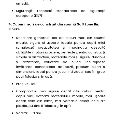
umedă.
Siguranță: respectă standardele de siguranță
europene (EN71).
4. Cuburi mari de construit din spumă SoftZone Big
Blocks
Descriere generală: set de cuburi mari din spumă
moale, sigure și ușoare, ideale pentru copiii mici,
stimulează creativitatea și imaginația, dezvoltă
abilitățile motorii grosiere, perfecte pentru construcții
simple și distractive, materiale moi și sigure, durabile
și rezistente, varietate de culori, încurajează
învățarea conceptelor de bază, precum culori și
dimensiuni, ideal pentru jocul individual sau în grup,
pot fi folosite și în apă.
Preț: 250 lei.
Comparație: mai sigure decât alte cuburi pentru
copiii mici, datorită materialului moale, mai ușoare
decât cele din lemn, mai versatile decât cele din
plastic, putând fi folosite și în apă.
Vârstă: 1 - 3 ani.