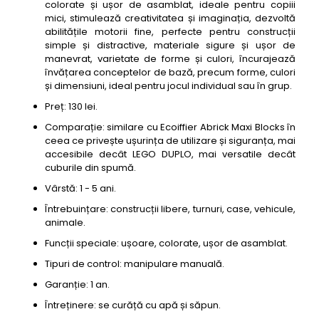
colorate și ușor de asamblat, ideale pentru copiii
mici, stimulează creativitatea și imaginația, dezvoltă
abilitățile motorii fine, perfecte pentru construcții
simple și distractive, materiale sigure și ușor de
manevrat, varietate de forme și culori, încurajează
învățarea conceptelor de bază, precum forme, culori
și dimensiuni, ideal pentru jocul individual sau în grup.
Preț: 130 lei.
Comparație: similare cu Ecoiffier Abrick Maxi Blocks în
ceea ce privește ușurința de utilizare și siguranța, mai
accesibile decât LEGO DUPLO, mai versatile decât
cuburile din spumă.
Vârstă: 1 - 5 ani.
Întrebuințare: construcții libere, turnuri, case, vehicule,
animale.
Funcții speciale: ușoare, colorate, ușor de asamblat.
Tipuri de control: manipulare manuală.
Garanție: 1 an.
Întreținere: se curăță cu apă și săpun.