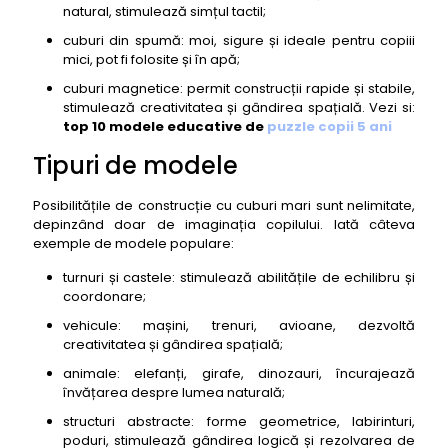
19. Cuburi mari de construit Guidecraft Unit Blocks
natural, stimulează simțul tactil;
20. Cuburi mari de construit Edushape Sensory
cuburi din spumă: moi, sigure și ideale pentru copiii
Blocks
mici, pot fi folosite și în apă;
21. Cuburi mari de construit KidKraft Wooden
cuburi magnetice: permit construcții rapide și stabile,
Building Blocks Set
stimulează creativitatea și gândirea spațială. Vezi si:
top 10 modele educative de
puzzle copii 5 ani
22. Cuburi mari de construit Learning Resources
Big Builders
Tipuri de modele
23. Cuburi mari de construit Battat Bristle Blocks
Posibilitățile de construcție cu cuburi mari sunt nelimitate,
24. Cuburi mari de construit SmartMax Start XL
depinzând doar de imaginația copilului. Iată câteva
25. Cuburi mari de construit Geomag Mechanics
exemple de modele populare:
Gravity Motor
turnuri și castele: stimulează abilitățile de echilibru și
26. Cuburi mari de construit K'NEX Building Set
coordonare;
27. Cuburi mari de construit Plus-Plus BIG
vehicule: mașini, trenuri, avioane, dezvoltă
creativitatea și gândirea spațială;
28. Cuburi mari de construit LEGO Education
DUPLO XL Bricks
animale: elefanți, girafe, dinozauri, încurajează
învățarea despre lumea naturală;
29. Cuburi mari de construit Learning Resources
Gears! Gears! Gears! Big Builders
structuri abstracte: forme geometrice, labirinturi,
poduri, stimulează gândirea logică și rezolvarea de
30. Cuburi mari de construit PicassoTiles Jumbo