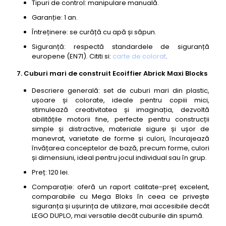
Tipuri de control: manipulare manuală.
Garanție: 1 an.
Întreținere: se curăță cu apă și săpun.
Siguranță: respectă standardele de siguranță
europene (EN71). Cititi si:
carte de colorat
.
7. Cuburi mari de construit Ecoiffier Abrick Maxi Blocks
Descriere generală: set de cuburi mari din plastic,
ușoare și colorate, ideale pentru copiii mici,
stimulează creativitatea și imaginația, dezvoltă
abilitățile motorii fine, perfecte pentru construcții
simple și distractive, materiale sigure și ușor de
manevrat, varietate de forme și culori, încurajează
învățarea conceptelor de bază, precum forme, culori
și dimensiuni, ideal pentru jocul individual sau în grup.
Preț: 120 lei.
Comparație: oferă un raport calitate-preț excelent,
comparabile cu Mega Bloks în ceea ce privește
siguranța și ușurința de utilizare, mai accesibile decât
LEGO DUPLO, mai versatile decât cuburile din spumă.