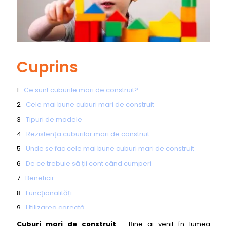
Cuprins
Ce sunt cuburile mari de construit?
Cele mai bune cuburi mari de construit
Tipuri de modele
Rezistența cuburilor mari de construit
Unde se fac cele mai bune cuburi mari de construit
De ce trebuie să ții cont când cumperi
Beneficii
Funcționalități
Utilizarea corectă
Întreținere
Cuburi mari de construit
- Bine ai venit în lumea