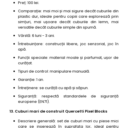
Preț: 100 lei.
Comparație: mai moi și mai sigure decât cuburile din
plastic dur, ideale pentru copiii care explorează prin
simțuri, mai ușoare decât cuburile din lemn, mai
versatile decât cuburile simple din spumă.
Vârstă: 6 luni - 3 ani.
Întrebuințare: construcții libere, joc senzorial, joc în
apă.
Funcții speciale: material moale și parfumat, ușor de
curățat.
Tipuri de control: manipulare manuală.
Garanție: 1 an.
Întreținere: se curăță cu apă și săpun.
Siguranță: respectă standardele de siguranță
europene (EN71).
13. Cuburi mari de construit Quercetti Pixel Blocks
Descriere generală: set de cuburi mari cu piese mici
care se inserează în suprafața lor, ideal pentru