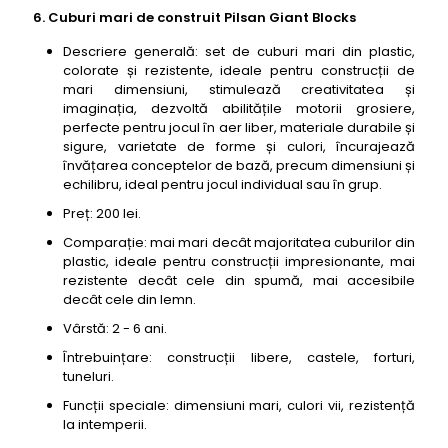
6. Cuburi mari de construit Pilsan Giant Blocks
Descriere generală: set de cuburi mari din plastic,
colorate și rezistente, ideale pentru construcții de
mari dimensiuni, stimulează creativitatea și
imaginația, dezvoltă abilitățile motorii grosiere,
perfecte pentru jocul în aer liber, materiale durabile și
sigure, varietate de forme și culori, încurajează
învățarea conceptelor de bază, precum dimensiuni și
echilibru, ideal pentru jocul individual sau în grup.
Preț: 200 lei.
Comparație: mai mari decât majoritatea cuburilor din
plastic, ideale pentru construcții impresionante, mai
rezistente decât cele din spumă, mai accesibile
decât cele din lemn.
Vârstă: 2 - 6 ani.
Întrebuințare: construcții libere, castele, forturi,
tuneluri.
Funcții speciale: dimensiuni mari, culori vii, rezistență
la intemperii.