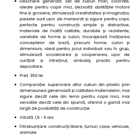
Descriere generală: set de cuburi mari, colorate,
ideale pentru copiii mici, dezvoltă abilitățile motorii
fine și grosiere, stimulează creativitatea și imaginația,
piesele sunt ușor de manevrat și sigure pentru copii,
perfecte pentru construcții simple și distractive,
materiale de înaltă calitate, durabile și rezistente,
varietate de forme și culori, încurajează învățarea
conceptelor de bază, precum forme, culori și
dimensiuni, ideal pentru jocul individual sau în grup,
stimulează socializarea și cooperarea, ușor de
curățat și întreținut, ambalaj practic pentru
depozitare.
Preț: 350 lei.
Comparație: superioare altor cuburi din plastic prin
dimensiunea generoasă și calitatea materialelor, mai
sigure decât cele din lemn pentru copiii mici, mai
versatile decât cele din spumă, oferind o gamă mai
largă de posibilități de construcție.
Vârstă: 1,5 - 5 ani.
Întrebuințare: construcții libere, turnuri, case, vehicule,
animale.