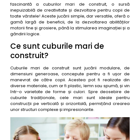
fascinantă a cuburilor mari de construit, o sursă
Obținerea produselor
inepuizabilă de creativitate și dezvoltare pentru copii de
Certificări și verificări
toate vârstele! Aceste jucării simple, dar versatile, oferă o
gamă largă de beneficii, de la dezvoltarea abilităților
Tipuri de produse
motorii fine și grosiere, până la stimularea imaginației și a
Top 50 cele mai bune cuburi mari de construit
gândirii logice.
1. Cuburi mari de construit LEGO DUPLO XXL
Ce sunt cuburile mari de
2. Cuburi mari de construit Mega Bloks First Builders
construit?
Big Building Bag
3. Cuburi mari de construit din lemn Grimm's Large
Cuburile mari de construit sunt jucării modulare, de
Building Blocks
dimensiuni generoase, concepute pentru a fi ușor de
manevrat de către copii. Acestea pot fi realizate din
4. Cuburi mari de construit din spumă SoftZone Big
diverse materiale, cum ar fi plastic, lemn sau spumă, și vin
Blocks
într-o varietate de forme și culori. Spre deosebire de
5. Cuburi mari de construit magnetice Magna-Tiles
cuburile tradiționale, cele mari sunt ideale pentru
Builder Set
construcții pe verticală și orizontală, permițând crearea
unor structuri complexe și impresionante.
6. Cuburi mari de construit Pilsan Giant Blocks
7. Cuburi mari de construit Ecoiffier Abrick Maxi
Blocks
8. Cuburi mari de construit Wader Gigant Blocks