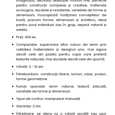
imaginația, dezvoltă abilitățile motorii fine, perfecte
pentru construcții complexe și creative, materiale
ecologice, durabile și rezistente, varietate de forme și
dimensiuni, încurajează învățarea conceptelor de
bază, precum forme, dimensiuni și echilibru, ideal
pentru jocul individual sau în grup, aspect natural și
estetic.
Preț: 400 lei.
Comparație: superioare altor cuburi din lemn prin
calitatea materialelor și designul unic, mai sigure
decât cele din plastic pentru copiii care preferă
texturile naturale, mai durabile decât cele din spumă.
Vârstă: 3 - 10 ani.
Întrebuințare: construcții libere, turnuri, case, poduri,
forme geometrice.
Funcții speciale: lemn natural, textură plăcută,
varietate de forme și dimensiuni.
Tipuri de control: manipulare manuală.
Garanție: 2 ani.
Întreținere: se șterg cu o cârpă uscată sau ușor