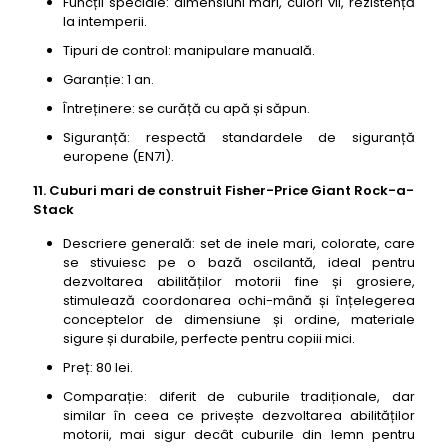
Funcții speciale: dimensiuni mari, culori vii, rezistență
la intemperii.
Tipuri de control: manipulare manuală.
Garanție: 1 an.
Întreținere: se curăță cu apă și săpun.
Siguranță: respectă standardele de siguranță
europene (EN71).
11. Cuburi mari de construit Fisher-Price Giant Rock-a-
Stack
Descriere generală: set de inele mari, colorate, care
se stivuiesc pe o bază oscilantă, ideal pentru
dezvoltarea abilităților motorii fine și grosiere,
stimulează coordonarea ochi-mână și înțelegerea
conceptelor de dimensiune și ordine, materiale
sigure și durabile, perfecte pentru copiii mici.
Preț: 80 lei.
Comparație: diferit de cuburile tradiționale, dar
similar în ceea ce privește dezvoltarea abilităților
motorii, mai sigur decât cuburile din lemn pentru