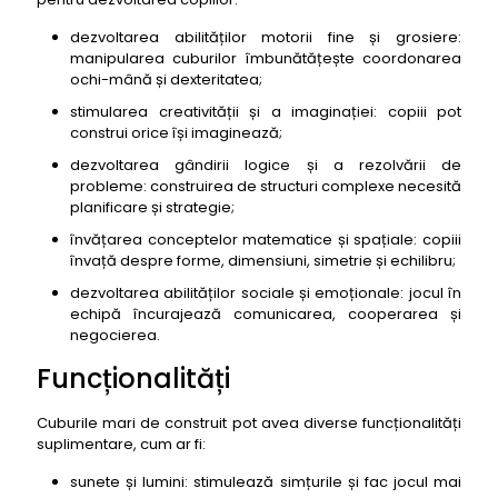
dezvoltarea abilităților motorii fine și grosiere:
manipularea cuburilor îmbunătățește coordonarea
ochi-mână și dexteritatea;
stimularea creativității și a imaginației: copiii pot
construi orice își imaginează;
dezvoltarea gândirii logice și a rezolvării de
probleme: construirea de structuri complexe necesită
planificare și strategie;
învățarea conceptelor matematice și spațiale: copiii
învață despre forme, dimensiuni, simetrie și echilibru;
dezvoltarea abilităților sociale și emoționale: jocul în
echipă încurajează comunicarea, cooperarea și
negocierea.
Funcționalități
Cuburile mari de construit pot avea diverse funcționalități
suplimentare, cum ar fi:
sunete și lumini: stimulează simțurile și fac jocul mai