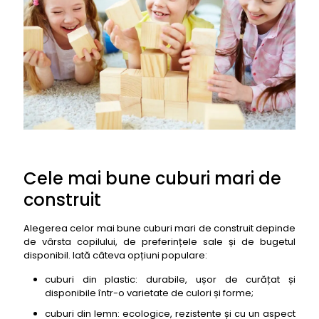
9. Cuburi mari de construit Androni Giocattoli Maxi
Cubes
10. Cuburi mari de construit Molto Blocks Maxi
11. Cuburi mari de construit Fisher-Price Giant Rock-
a-Stack
12. Cuburi mari de construit Clementoni Clemmy
Plus Soft Blocks
13. Cuburi mari de construit Quercetti Pixel Blocks
14. Cuburi mari de construit Brio Builder
Construction Set
Cele mai bune cuburi mari de
15. Cuburi mari de construit Hape Master Builder
construit
Set
16. Cuburi mari de construit Plan Toys Creative
Alegerea celor mai bune cuburi mari de construit depinde
Blocks
de vârsta copilului, de preferințele sale și de bugetul
disponibil. Iată câteva opțiuni populare:
17. Cuburi mari de construit Melissa & Doug Deluxe
Wooden ABC Blocks
cuburi din plastic: durabile, ușor de curățat și
18. Cuburi mari de construit Learning Resources
disponibile într-o varietate de culori și forme;
Jumbo Polyhedral Building Set
cuburi din lemn: ecologice, rezistente și cu un aspect