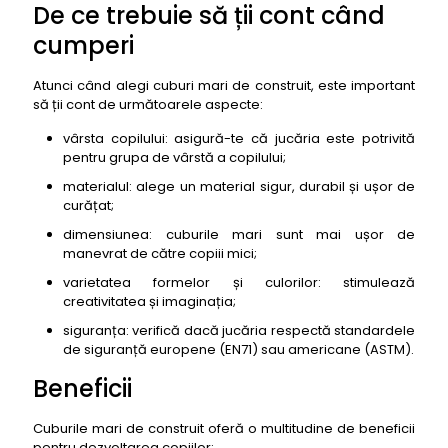
De ce trebuie să ții cont când
Builders
cumperi
50. Cuburi mari de construit Melissa & Doug
Wooden Castle Blocks Set
Atunci când alegi cuburi mari de construit, este important
să ții cont de următoarele aspecte:
vârsta copilului: asigură-te că jucăria este potrivită
pentru grupa de vârstă a copilului;
materialul: alege un material sigur, durabil și ușor de
curățat;
dimensiunea: cuburile mari sunt mai ușor de
manevrat de către copiii mici;
varietatea formelor și culorilor: stimulează
creativitatea și imaginația;
siguranța: verifică dacă jucăria respectă standardele
de siguranță europene (EN71) sau americane (ASTM).
Beneficii
Cuburile mari de construit oferă o multitudine de beneficii
pentru dezvoltarea copiilor: