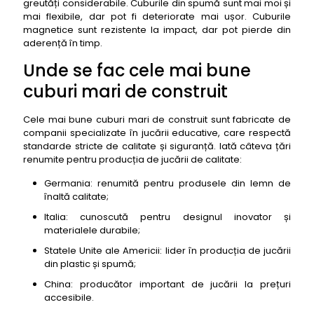
greutăți considerabile. Cuburile din spumă sunt mai moi și
40. Cuburi mari de construit Hape Quadrilla
mai flexibile, dar pot fi deteriorate mai ușor. Cuburile
Wooden Marble Run
magnetice sunt rezistente la impact, dar pot pierde din
41. Cuburi mari de construit Learning Resources
aderență în timp.
Big Time Roomscape Builders
Unde se fac cele mai bune
42. Cuburi mari de construit Plan Toys Creative
Peg Board
cuburi mari de construit
43. Cuburi mari de construit HABA Terra Kids
Construction Set
Cele mai bune cuburi mari de construit sunt fabricate de
companii specializate în jucării educative, care respectă
44. Cuburi mari de construit Magna-Tiles Clear
standarde stricte de calitate și siguranță. Iată câteva țări
Colors 100-Piece Set
renumite pentru producția de jucării de calitate:
45. Cuburi mari de construit Guidecraft PowerClix
Germania: renumită pentru produsele din lemn de
Structures
înaltă calitate;
46. Cuburi mari de construit Learning Resources
Italia: cunoscută pentru designul inovator și
City Engineering & Design Building Set
materialele durabile;
47. Cuburi mari de construit HABA Building Blocks
Statele Unite ale Americii: lider în producția de jucării
Basic Pack
din plastic și spumă;
48. Cuburi mari de construit Magna-Tiles DX
China: producător important de jucării la prețuri
Motion 43-Piece Set
accesibile.
49. Cuburi mari de construit Guidecraft Grippies