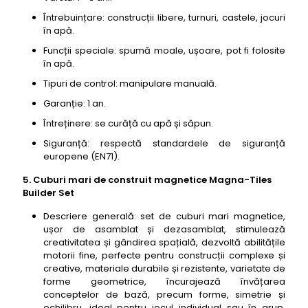
Întrebuințare: construcții libere, turnuri, castele, jocuri
în apă.
Funcții speciale: spumă moale, ușoare, pot fi folosite
în apă.
Tipuri de control: manipulare manuală.
Garanție: 1 an.
Întreținere: se curăță cu apă și săpun.
Siguranță: respectă standardele de siguranță
europene (EN71).
5. Cuburi mari de construit magnetice Magna-Tiles
Builder Set
Descriere generală: set de cuburi mari magnetice,
ușor de asamblat și dezasamblat, stimulează
creativitatea și gândirea spațială, dezvoltă abilitățile
motorii fine, perfecte pentru construcții complexe și
creative, materiale durabile și rezistente, varietate de
forme geometrice, încurajează învățarea
conceptelor de bază, precum forme, simetrie și
echilibru, ideal pentru jocul individual sau în grup,