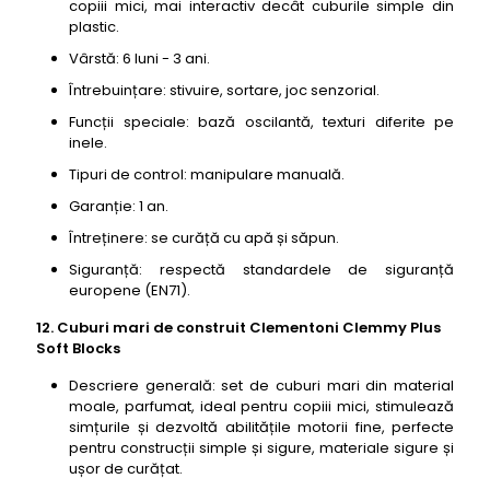
copiii mici, mai interactiv decât cuburile simple din
plastic.
Vârstă: 6 luni - 3 ani.
Întrebuințare: stivuire, sortare, joc senzorial.
Funcții speciale: bază oscilantă, texturi diferite pe
inele.
Tipuri de control: manipulare manuală.
Garanție: 1 an.
Întreținere: se curăță cu apă și săpun.
Siguranță: respectă standardele de siguranță
europene (EN71).
12. Cuburi mari de construit Clementoni Clemmy Plus
Soft Blocks
Descriere generală: set de cuburi mari din material
moale, parfumat, ideal pentru copiii mici, stimulează
simțurile și dezvoltă abilitățile motorii fine, perfecte
pentru construcții simple și sigure, materiale sigure și
ușor de curățat.