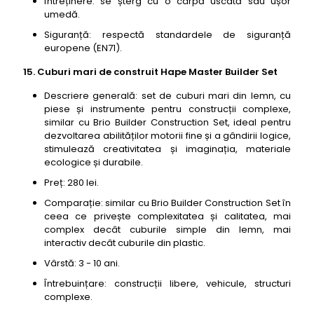
Întreținere: se șterg cu o cârpă uscată sau ușor
umedă.
Siguranță: respectă standardele de siguranță
europene (EN71).
15. Cuburi mari de construit Hape Master Builder Set
Descriere generală: set de cuburi mari din lemn, cu
piese și instrumente pentru construcții complexe,
similar cu Brio Builder Construction Set, ideal pentru
dezvoltarea abilităților motorii fine și a gândirii logice,
stimulează creativitatea și imaginația, materiale
ecologice și durabile.
Preț: 280 lei.
Comparație: similar cu Brio Builder Construction Set în
ceea ce privește complexitatea și calitatea, mai
complex decât cuburile simple din lemn, mai
interactiv decât cuburile din plastic.
Vârstă: 3 - 10 ani.
Întrebuințare: construcții libere, vehicule, structuri
complexe.