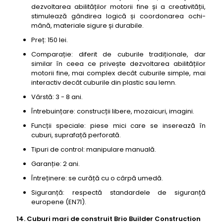
dezvoltarea abilităților motorii fine și a creativității,
stimulează gândirea logică și coordonarea ochi-
mână, materiale sigure și durabile.
Preț: 150 lei.
Comparație: diferit de cuburile tradiționale, dar
similar în ceea ce privește dezvoltarea abilităților
motorii fine, mai complex decât cuburile simple, mai
interactiv decât cuburile din plastic sau lemn.
Vârstă: 3 - 8 ani.
Întrebuințare: construcții libere, mozaicuri, imagini.
Funcții speciale: piese mici care se inserează în
cuburi, suprafață perforată.
Tipuri de control: manipulare manuală.
Garanție: 2 ani.
Întreținere: se curăță cu o cârpă umedă.
Siguranță: respectă standardele de siguranță
europene (EN71).
14. Cuburi mari de construit Brio Builder Construction