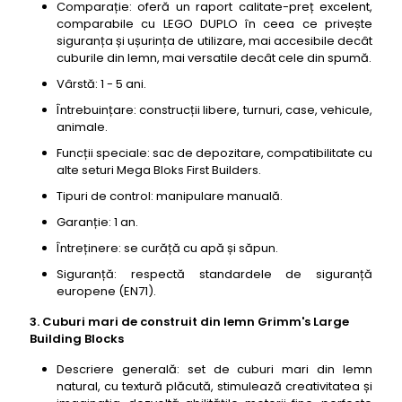
Comparație: oferă un raport calitate-preț excelent,
comparabile cu LEGO DUPLO în ceea ce privește
siguranța și ușurința de utilizare, mai accesibile decât
cuburile din lemn, mai versatile decât cele din spumă.
Vârstă: 1 - 5 ani.
Întrebuințare: construcții libere, turnuri, case, vehicule,
animale.
Funcții speciale: sac de depozitare, compatibilitate cu
alte seturi Mega Bloks First Builders.
Tipuri de control: manipulare manuală.
Garanție: 1 an.
Întreținere: se curăță cu apă și săpun.
Siguranță: respectă standardele de siguranță
europene (EN71).
3. Cuburi mari de construit din lemn Grimm's Large
Building Blocks
Descriere generală: set de cuburi mari din lemn
natural, cu textură plăcută, stimulează creativitatea și