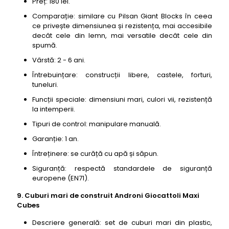
Preț: 180 lei.
Comparație: similare cu Pilsan Giant Blocks în ceea
ce privește dimensiunea și rezistența, mai accesibile
decât cele din lemn, mai versatile decât cele din
spumă.
Vârstă: 2 - 6 ani.
Întrebuințare: construcții libere, castele, forturi,
tuneluri.
Funcții speciale: dimensiuni mari, culori vii, rezistență
la intemperii.
Tipuri de control: manipulare manuală.
Garanție: 1 an.
Întreținere: se curăță cu apă și săpun.
Siguranță: respectă standardele de siguranță
europene (EN71).
9. Cuburi mari de construit Androni Giocattoli Maxi
Cubes
Descriere generală: set de cuburi mari din plastic,