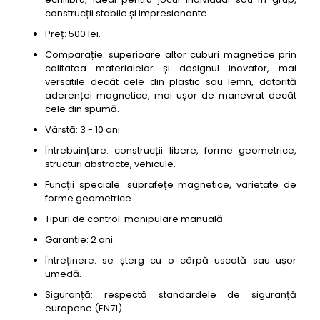
construcții stabile și impresionante.
Preț: 500 lei.
Comparație: superioare altor cuburi magnetice prin
calitatea materialelor și designul inovator, mai
versatile decât cele din plastic sau lemn, datorită
aderenței magnetice, mai ușor de manevrat decât
cele din spumă.
Vârstă: 3 - 10 ani.
Întrebuințare: construcții libere, forme geometrice,
structuri abstracte, vehicule.
Funcții speciale: suprafețe magnetice, varietate de
forme geometrice.
Tipuri de control: manipulare manuală.
Garanție: 2 ani.
Întreținere: se șterg cu o cârpă uscată sau ușor
umedă.
Siguranță: respectă standardele de siguranță
europene (EN71).