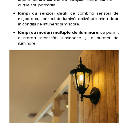
curțile sau parcările.
34- lampa solară de exterior cu senzor de
lămpi cu senzori duali
mișcare Solmore Solar Lights
: ce combină senzorii de
mișcare cu senzorii de lumină, activând lumina doar
35- lampa solară de exterior cu senzor de
în condiții de întuneric și mișcare.
mișcare Aolyty Solar Lights
lămpi cu moduri multiple de iluminare
: ce permit
36- lampa solară de exterior cu senzor de
ajustarea intensității luminoase și a duratei de
mișcare Zitrone Solar Lights
iluminare.
37- lampa solară de exterior cu senzor de
mișcare Quntis Solar Lights
38- lampa solară de exterior cu senzor de
mișcare YiaMia Solar Lights
39- lampa solară de exterior cu senzor de
mișcare Litionite Solar Lights
40- lampa solară de exterior cu senzor de
mișcare Ousam LED Solar Lights
41- lampa solară de exterior cu senzor de mișcare
Xihomery Solar Lights
42- lampa solară de exterior cu senzor de
mișcare Neloodony Upgraded Solar Lights