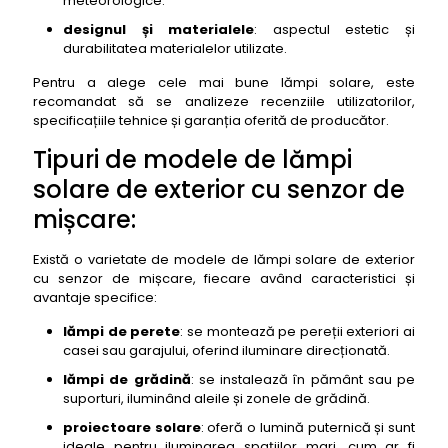
meteorologice.
mișcare Vont Solar Lights
designul și materialele
: aspectul estetic și
25- lampa solară de exterior cu senzor de
durabilitatea materialelor utilizate.
mișcare Solla Solar Lights
Pentru a alege cele mai bune lămpi solare, este
26- lampa solară de exterior cu senzor de
recomandat să se analizeze recenziile utilizatorilor,
mișcare Brightown Solar Lights
specificațiile tehnice și garanția oferită de producător.
27- lampa solară de exterior cu senzor de
Tipuri de modele de lămpi
mișcare Otdair Solar Lights
solare de exterior cu senzor de
28- lampa solară de exterior cu senzor de
mișcare Sezac Solar Lights
mișcare:
29- lampa solară de exterior cu senzor de
mișcare Litom Enhanced Super Bright Solar Lights
Există o varietate de modele de lămpi solare de exterior
cu senzor de mișcare, fiecare având caracteristici și
30- lampa solară de exterior cu senzor de
avantaje specifice:
mișcare Admirecare Solar Lights
lămpi de perete
31- lampa solară de exterior cu senzor de mișcare
: se montează pe pereții exteriori ai
casei sau garajului, oferind iluminare direcționată.
Aogled Solar Lights
lămpi de grădină
32- lampa solară de exterior cu senzor de
: se instalează în pământ sau pe
suporturi, iluminând aleile și zonele de grădină.
mișcare Tooniu Solar Lights
proiectoare solare
33- lampa solară de exterior cu senzor de
: oferă o lumină puternică și sunt
ideale pentru iluminarea spațiilor mari, cum ar fi
mișcare Vlio Solar Lights