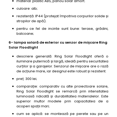
material: plastic ABS, panou solar amorf;
culoare: alb;
rezistență: IP44 (protejat împotriva corpurilor solide și
stropilor de apă);
pentru ce fel de incinte sunt bune: terase, grădini,
balcoane;
6- lampa solară de exterior cu senzor de mișcare Ring
Solar Floodlight
descriere generală: Ring Solar Floodlight oferă o
iluminare puternică și largă, ideală pentru securitatea
curților și a garajelor. Senzorul de mișcare are o rază
de acțiune mare, iar designul este robust și rezistent.
preț: 300 lei;
comparație: comparativ cu alte proiectoare solare,
Ring Solar Floodlight se remarcă prin intensitatea
luminoasă ridicată și durabilitatea materialelor. Este
superior multor modele prin capacitatea de a
acoperi spații mari;
cum se aplică: se montează pe perete sau pe un