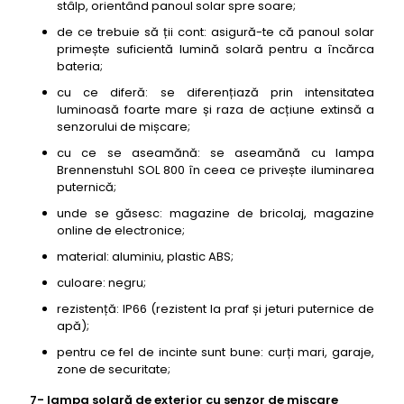
stâlp, orientând panoul solar spre soare;
de ce trebuie să ții cont: asigură-te că panoul solar
primește suficientă lumină solară pentru a încărca
bateria;
cu ce diferă: se diferențiază prin intensitatea
luminoasă foarte mare și raza de acțiune extinsă a
senzorului de mișcare;
cu ce se aseamănă: se aseamănă cu lampa
Brennenstuhl SOL 800 în ceea ce privește iluminarea
puternică;
unde se găsesc: magazine de bricolaj, magazine
online de electronice;
material: aluminiu, plastic ABS;
culoare: negru;
rezistență: IP66 (rezistent la praf și jeturi puternice de
apă);
pentru ce fel de incinte sunt bune: curți mari, garaje,
zone de securitate;
7- lampa solară de exterior cu senzor de mișcare