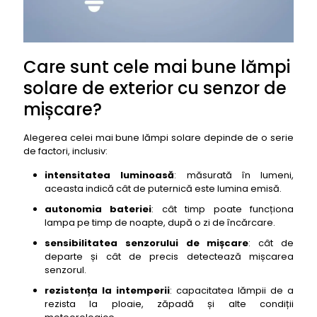
15- lampa solară de exterior cu senzor de mișcare
Hyperikon Solar Motion Sensor Light
16- lampa solară de exterior cu senzor de mișcare
Lepro Solar Security Lights
Care sunt cele mai bune lămpi
17- lampa solară de exterior cu senzor de mișcare
solare de exterior cu senzor de
InnoGear Solar Lights
mișcare?
18- lampa solară de exterior cu senzor de mișcare
Mpow Solar Lights
Alegerea celei mai bune lămpi solare depinde de o serie
19- lampa solară de exterior cu senzor de mișcare
de factori, inclusiv:
Amico Solar Lights
intensitatea luminoasă
: măsurată în lumeni,
20- lampa solară de exterior cu senzor de
aceasta indică cât de puternică este lumina emisă.
mișcare Sunix Solar Lights
autonomia bateriei
: cât timp poate funcționa
21- lampa solară de exterior cu senzor de mișcare
lampa pe timp de noapte, după o zi de încărcare.
Ollivage Solar Lights
sensibilitatea senzorului de mișcare
: cât de
22- lampa solară de exterior cu senzor de
departe și cât de precis detectează mișcarea
mișcare Aponuo Solar Lights
senzorul.
23- lampa solară de exterior cu senzor de
rezistența la intemperii
: capacitatea lămpii de a
mișcare Deneve Solar Lights
rezista la ploaie, zăpadă și alte condiții
24- lampa solară de exterior cu senzor de