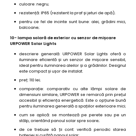
culoare: negru;
rezistență: IP65 (rezistent la praf și jeturi de apă);
pentru ce fel de incinte sunt bune: alei, grădini mici,
balcoane;
10- lampa solară de exterior cu senzor de mișcare
URPOWER Solar Lights
descriere generală: URPOWER Solar Lights oferă o
iluminare eficientă și un senzor de mișcare sensibil,
ideal pentru iluminarea aleilor și a grădinilor. Designul
este compact și ușor de instalat.
preț: 110 lei;
comparație: comparativ cu alte lămpi solare de
dimensiuni similare, URPOWER se remarcă prin prețul
accesibil și eficiența energetică. Este o opțiune bună
pentru iluminarea generală a spațiilor exterioare mici;
cum se aplică: se montează pe perete sau pe un
stâlp, orientând panoul solar spre soare;
de ce trebuie să ții cont: verifică periodic starea
bateriei și curăță panoul solar;