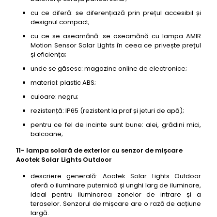
cu ce diferă: se diferențiază prin prețul accesibil și
designul compact;
cu ce se aseamănă: se aseamănă cu lampa AMIR
Motion Sensor Solar Lights în ceea ce privește prețul
și eficiența;
unde se găsesc: magazine online de electronice;
material: plastic ABS;
culoare: negru;
rezistență: IP65 (rezistent la praf și jeturi de apă);
pentru ce fel de incinte sunt bune: alei, grădini mici,
balcoane;
11- lampa solară de exterior cu senzor de mișcare
Aootek Solar Lights Outdoor
descriere generală: Aootek Solar Lights Outdoor
oferă o iluminare puternică și unghi larg de iluminare,
ideal pentru iluminarea zonelor de intrare și a
teraselor. Senzorul de mișcare are o rază de acțiune
largă.