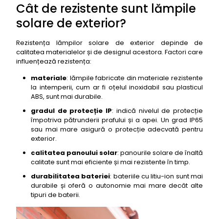
Cât de rezistente sunt lămpile
43- lampa solară de exterior cu senzor de
mișcare Xikezan Solar Lights
solare de exterior?
44- lampa solară de exterior cu senzor de
mișcare Ledeak Solar Lights
Rezistența lămpilor solare de exterior depinde de
calitatea materialelor și de designul acestora. Factori care
45- lampa solară de exterior cu senzor de
influențează rezistența:
mișcare Eufy Solar Wall Light
46- lampa solară de exterior cu senzor de
materiale
: lămpile fabricate din materiale rezistente
mișcare GLORIOUS-LITE Solar Lights
la intemperii, cum ar fi oțelul inoxidabil sau plasticul
ABS, sunt mai durabile.
47- lampa solară de exterior cu senzor de
mișcare Y-SOLAR Solar Lights
gradul de protecție IP
: indică nivelul de protecție
împotriva pătrunderii prafului și a apei. Un grad IP65
48- lampa solară de exterior cu senzor de
sau mai mare asigură o protecție adecvată pentru
mișcare URPRO Solar Lights
exterior.
49- lampa solară de exterior cu senzor de
calitatea panoului solar
: panourile solare de înaltă
mișcare AMIRTEK Solar Lights
calitate sunt mai eficiente și mai rezistente în timp.
50- lampa solară de exterior cu senzor de
durabilitatea bateriei
: bateriile cu litiu-ion sunt mai
mișcare GLORIOUS-LITE Upgraded Solar Lights
durabile și oferă o autonomie mai mare decât alte
tipuri de baterii.