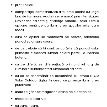
preț: 170 lei;
comparație: comparativ cu alte lămpi solare cu unghi
larg de iluminare, Aootek se remarcă prin intensitatea
luminoasă ridicată și eficiența panoului solar. Este o
opțiune bună pentru iluminarea spațiilor exterioare
medii;
cum se aplică: se montează pe perete, orientând
panoul solar spre soare;
de ce trebuie să ții cont: asigură-te că panoul solar
primește suficientă lumină solară pentru a încărca
bateria;
cu ce diferă: se diferențiază prin unghiul larg de
iluminare și intensitatea luminoasă ridicată;
cu ce se aseamănă: se aseamănă cu lampa LITOM
Solar Outdoor Lights în ceea ce privește iluminarea
puternică;
unde se găsesc: magazine online de electronice;
material: plastic ABS;
culoare: negru;