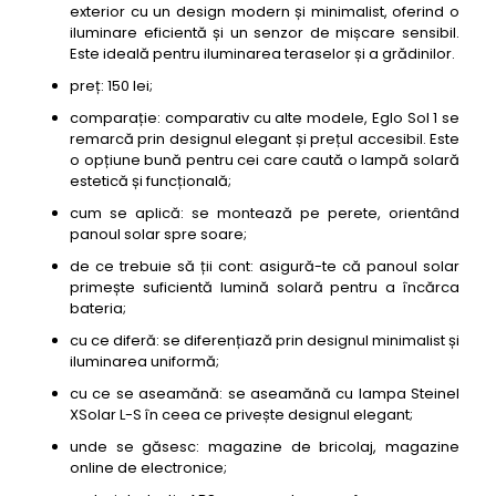
exterior cu un design modern și minimalist, oferind o
iluminare eficientă și un senzor de mișcare sensibil.
Este ideală pentru iluminarea teraselor și a grădinilor.
preț: 150 lei;
comparație: comparativ cu alte modele, Eglo Sol 1 se
remarcă prin designul elegant și prețul accesibil. Este
o opțiune bună pentru cei care caută o lampă solară
estetică și funcțională;
cum se aplică: se montează pe perete, orientând
panoul solar spre soare;
de ce trebuie să ții cont: asigură-te că panoul solar
primește suficientă lumină solară pentru a încărca
bateria;
cu ce diferă: se diferențiază prin designul minimalist și
iluminarea uniformă;
cu ce se aseamănă: se aseamănă cu lampa Steinel
XSolar L-S în ceea ce privește designul elegant;
unde se găsesc: magazine de bricolaj, magazine
online de electronice;