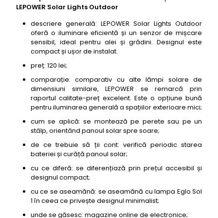
LEPOWER Solar Lights Outdoor
descriere generală: LEPOWER Solar Lights Outdoor
oferă o iluminare eficientă și un senzor de mișcare
sensibil, ideal pentru alei și grădini. Designul este
compact și ușor de instalat.
preț: 120 lei;
comparație: comparativ cu alte lămpi solare de
dimensiuni similare, LEPOWER se remarcă prin
raportul calitate-preț excelent. Este o opțiune bună
pentru iluminarea generală a spațiilor exterioare mici;
cum se aplică: se montează pe perete sau pe un
stâlp, orientând panoul solar spre soare;
de ce trebuie să ții cont: verifică periodic starea
bateriei și curăță panoul solar;
cu ce diferă: se diferențiază prin prețul accesibil și
designul compact;
cu ce se aseamănă: se aseamănă cu lampa Eglo Sol
1 în ceea ce privește designul minimalist;
unde se găsesc: magazine online de electronice;