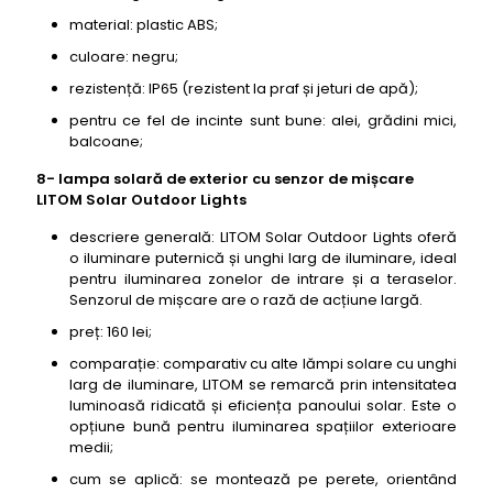
material: plastic ABS;
culoare: negru;
rezistență: IP65 (rezistent la praf și jeturi de apă);
pentru ce fel de incinte sunt bune: alei, grădini mici,
balcoane;
8- lampa solară de exterior cu senzor de mișcare
LITOM Solar Outdoor Lights
descriere generală: LITOM Solar Outdoor Lights oferă
o iluminare puternică și unghi larg de iluminare, ideal
pentru iluminarea zonelor de intrare și a teraselor.
Senzorul de mișcare are o rază de acțiune largă.
preț: 160 lei;
comparație: comparativ cu alte lămpi solare cu unghi
larg de iluminare, LITOM se remarcă prin intensitatea
luminoasă ridicată și eficiența panoului solar. Este o
opțiune bună pentru iluminarea spațiilor exterioare
medii;
cum se aplică: se montează pe perete, orientând