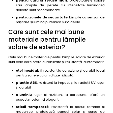
pentru curți și terase mari
: proiectoarele solare
sau lămpile de perete cu intensitate luminoasă
ridicată sunt recomandate.
pentru zonele de securitate
: lămpile cu senzori de
mișcare și lumină puternică sunt ideale.
Care sunt cele mai bune
materiale pentru lămpile
solare de exterior?
Cele mai bune materiale pentru lămpile solare de exterior
sunt cele care oferă durabilitate și rezistență la intemperii:
oțel inoxidabil
: rezistent la coroziune și durabil, ideal
pentru zonele cu umiditate ridicată.
plastic ABS
: rezistent la impact și la radiații UV, ușor
și durabil.
aluminiu
: ușor și rezistent la coroziune, oferă un
aspect modern și elegant.
sticlă temperată
: rezistentă la șocuri termice și
mecanice, protejează panoul solar și sursa de