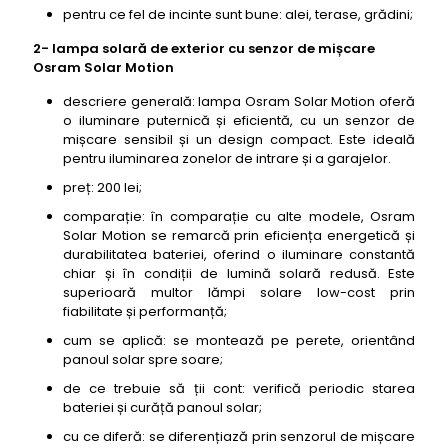
pentru ce fel de incinte sunt bune: alei, terase, grădini;
2- lampa solară de exterior cu senzor de mișcare
Osram Solar Motion
descriere generală: lampa Osram Solar Motion oferă
o iluminare puternică și eficientă, cu un senzor de
mișcare sensibil și un design compact. Este ideală
pentru iluminarea zonelor de intrare și a garajelor.
preț: 200 lei;
comparație: în comparație cu alte modele, Osram
Solar Motion se remarcă prin eficiența energetică și
durabilitatea bateriei, oferind o iluminare constantă
chiar și în condiții de lumină solară redusă. Este
superioară multor lămpi solare low-cost prin
fiabilitate și performanță;
cum se aplică: se montează pe perete, orientând
panoul solar spre soare;
de ce trebuie să ții cont: verifică periodic starea
bateriei și curăță panoul solar;
cu ce diferă: se diferențiază prin senzorul de mișcare