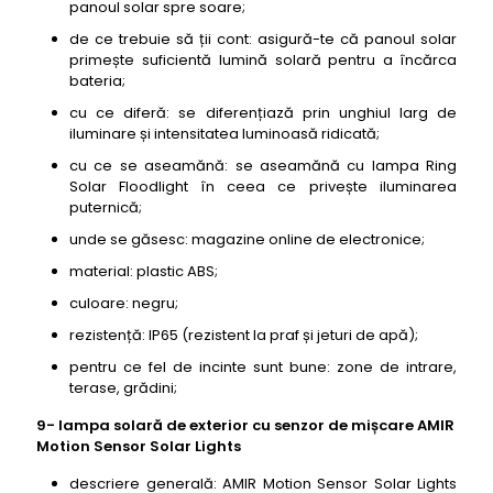
panoul solar spre soare;
de ce trebuie să ții cont: asigură-te că panoul solar
primește suficientă lumină solară pentru a încărca
bateria;
cu ce diferă: se diferențiază prin unghiul larg de
iluminare și intensitatea luminoasă ridicată;
cu ce se aseamănă: se aseamănă cu lampa Ring
Solar Floodlight în ceea ce privește iluminarea
puternică;
unde se găsesc: magazine online de electronice;
material: plastic ABS;
culoare: negru;
rezistență: IP65 (rezistent la praf și jeturi de apă);
pentru ce fel de incinte sunt bune: zone de intrare,
terase, grădini;
9- lampa solară de exterior cu senzor de mișcare AMIR
Motion Sensor Solar Lights
descriere generală: AMIR Motion Sensor Solar Lights