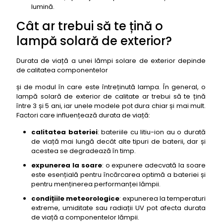
lumină.
Cât ar trebui să te țină o
lampă solară de exterior?
Durata de viață a unei lămpi solare de exterior depinde
de calitatea componentelor
și de modul în care este întreținută lampa. În general, o
lampă solară de exterior de calitate ar trebui să te țină
între 3 și 5 ani, iar unele modele pot dura chiar și mai mult.
Factori care influențează durata de viață:
calitatea bateriei
: bateriile cu litiu-ion au o durată
de viață mai lungă decât alte tipuri de baterii, dar și
acestea se degradează în timp.
expunerea la soare
: o expunere adecvată la soare
este esențială pentru încărcarea optimă a bateriei și
pentru menținerea performanței lămpii.
condițiile meteorologice
: expunerea la temperaturi
extreme, umiditate sau radiații UV pot afecta durata
de viață a componentelor lămpii.