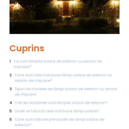
Cuprins
Ce sunt lămpile solare de exterior cu senzor de
mișcare?
Care sunt cele mai bune lămpi solare de exterior cu
senzor de mișcare?
Tipuri de modele de lămpi solare de exterior cu senzor
de mișcare:
Cât de rezistente sunt lămpile solare de exterior?
Unde se fabrică cele mai bune lămpi solare?
Care sunt mărcile principale de lămpi solare de
exterior?