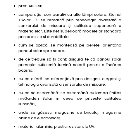
preț: 400 lei;
comparație: comparativ cu alte lămpi solare, Steinel
XSolar L-S se remarcă prin tehnologia avansată a
senzorului de mișcare și calitatea superioară a
materialelor. Este net superioară modelelor standard
prin precizie și durabilitate;
cum se aplică: se montează pe perete, orientând
panoul solar spre soare;
de ce trebuie să ții cont: asigură-te că panoul solar
primește suficientă lumină solară pentru a încărca
bateria;
cu ce diferă: se diferențiază prin designul elegant și
tehnologia avansată a senzorului de mișcare;
cu ce se aseamănă: se aseamănă cu lampa Philips
myGarden Solar în ceea ce privește calitatea
iluminării;
unde se găsesc: magazine de bricolaj, magazine
online de electronice;
material: aluminiu, plastic rezistent la UV;