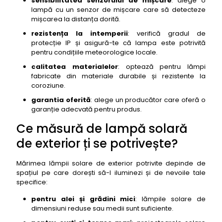
sensibilitatea senzorului de mișcare
: alege o
lampă cu un senzor de mișcare care să detecteze
mișcarea la distanța dorită.
rezistența la intemperii
: verifică gradul de
protecție IP și asigură-te că lampa este potrivită
pentru condițiile meteorologice locale.
calitatea materialelor
: optează pentru lămpi
fabricate din materiale durabile și rezistente la
coroziune.
garantia oferită
: alege un producător care oferă o
garanție adecvată pentru produs.
Ce măsură de lampă solară
de exterior ți se potrivește?
Mărimea lămpii solare de exterior potrivite depinde de
spațiul pe care dorești să-l iluminezi și de nevoile tale
specifice:
pentru alei și grădini mici
: lămpile solare de
dimensiuni reduse sau medii sunt suficiente.