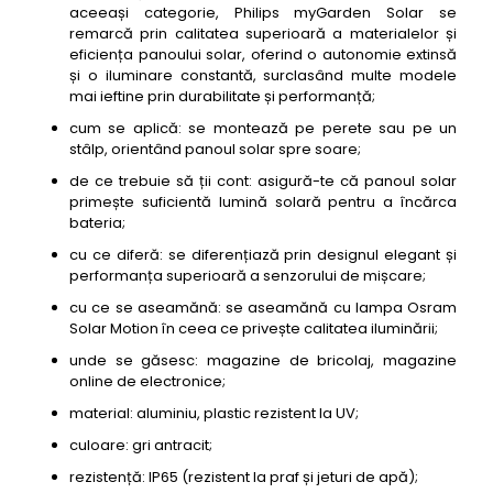
aceeași categorie, Philips myGarden Solar se
remarcă prin calitatea superioară a materialelor și
eficiența panoului solar, oferind o autonomie extinsă
și o iluminare constantă, surclasând multe modele
mai ieftine prin durabilitate și performanță;
cum se aplică: se montează pe perete sau pe un
stâlp, orientând panoul solar spre soare;
de ce trebuie să ții cont: asigură-te că panoul solar
primește suficientă lumină solară pentru a încărca
bateria;
cu ce diferă: se diferențiază prin designul elegant și
performanța superioară a senzorului de mișcare;
cu ce se aseamănă: se aseamănă cu lampa Osram
Solar Motion în ceea ce privește calitatea iluminării;
unde se găsesc: magazine de bricolaj, magazine
online de electronice;
material: aluminiu, plastic rezistent la UV;
culoare: gri antracit;
rezistență: IP65 (rezistent la praf și jeturi de apă);