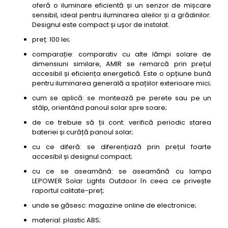
oferă o iluminare eficientă și un senzor de mișcare
sensibil, ideal pentru iluminarea aleilor și a grădinilor.
Designul este compact și ușor de instalat.
preț: 100 lei;
comparație: comparativ cu alte lămpi solare de
dimensiuni similare, AMIR se remarcă prin prețul
accesibil și eficiența energetică. Este o opțiune bună
pentru iluminarea generală a spațiilor exterioare mici;
cum se aplică: se montează pe perete sau pe un
stâlp, orientând panoul solar spre soare;
de ce trebuie să ții cont: verifică periodic starea
bateriei și curăță panoul solar;
cu ce diferă: se diferențiază prin prețul foarte
accesibil și designul compact;
cu ce se aseamănă: se aseamănă cu lampa
LEPOWER Solar Lights Outdoor în ceea ce privește
raportul calitate-preț;
unde se găsesc: magazine online de electronice;
material: plastic ABS;