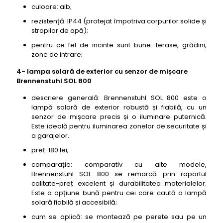
culoare: alb;
rezistență: IP44 (protejat împotriva corpurilor solide și
stropilor de apă);
pentru ce fel de incinte sunt bune: terase, grădini,
zone de intrare;
4- lampa solară de exterior cu senzor de mișcare
Brennenstuhl SOL 800
descriere generală: Brennenstuhl SOL 800 este o
lampă solară de exterior robustă și fiabilă, cu un
senzor de mișcare precis și o iluminare puternică.
Este ideală pentru iluminarea zonelor de securitate și
a garajelor.
preț: 180 lei;
comparație: comparativ cu alte modele,
Brennenstuhl SOL 800 se remarcă prin raportul
calitate-preț excelent și durabilitatea materialelor.
Este o opțiune bună pentru cei care caută o lampă
solară fiabilă și accesibilă;
cum se aplică: se montează pe perete sau pe un