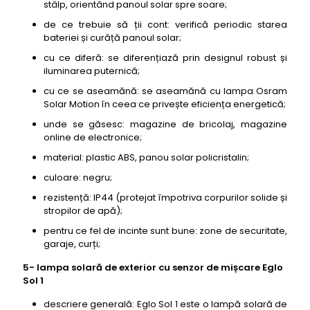
stâlp, orientând panoul solar spre soare;
de ce trebuie să ții cont: verifică periodic starea
bateriei și curăță panoul solar;
cu ce diferă: se diferențiază prin designul robust și
iluminarea puternică;
cu ce se aseamănă: se aseamănă cu lampa Osram
Solar Motion în ceea ce privește eficiența energetică;
unde se găsesc: magazine de bricolaj, magazine
online de electronice;
material: plastic ABS, panou solar policristalin;
culoare: negru;
rezistență: IP44 (protejat împotriva corpurilor solide și
stropilor de apă);
pentru ce fel de incinte sunt bune: zone de securitate,
garaje, curți;
5- lampa solară de exterior cu senzor de mișcare Eglo
Sol 1
descriere generală: Eglo Sol 1 este o lampă solară de