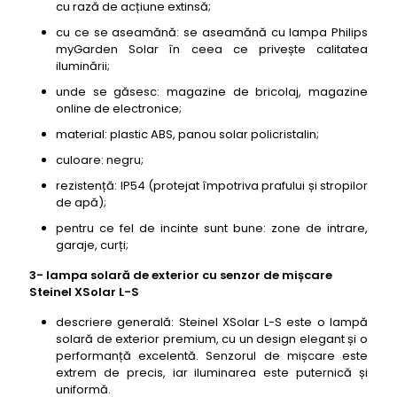
cu rază de acțiune extinsă;
cu ce se aseamănă: se aseamănă cu lampa Philips
myGarden Solar în ceea ce privește calitatea
iluminării;
unde se găsesc: magazine de bricolaj, magazine
online de electronice;
material: plastic ABS, panou solar policristalin;
culoare: negru;
rezistență: IP54 (protejat împotriva prafului și stropilor
de apă);
pentru ce fel de incinte sunt bune: zone de intrare,
garaje, curți;
3- lampa solară de exterior cu senzor de mișcare
Steinel XSolar L-S
descriere generală: Steinel XSolar L-S este o lampă
solară de exterior premium, cu un design elegant și o
performanță excelentă. Senzorul de mișcare este
extrem de precis, iar iluminarea este puternică și
uniformă.