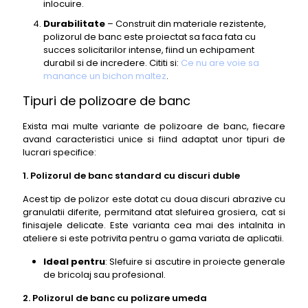
inlocuire.
Durabilitate
– Construit din materiale rezistente,
polizorul de banc este proiectat sa faca fata cu
succes solicitarilor intense, fiind un echipament
durabil si de incredere. Cititi si:
Ce nu are voie sa
manance un bichon maltez
.
Tipuri de polizoare de banc
Exista mai multe variante de polizoare de banc, fiecare
avand caracteristici unice si fiind adaptat unor tipuri de
lucrari specifice:
1. Polizorul de banc standard cu discuri duble
Acest tip de polizor este dotat cu doua discuri abrazive cu
granulatii diferite, permitand atat slefuirea grosiera, cat si
finisajele delicate. Este varianta cea mai des intalnita in
ateliere si este potrivita pentru o gama variata de aplicatii.
Ideal pentru
: Slefuire si ascutire in proiecte generale
de bricolaj sau profesional.
2. Polizorul de banc cu polizare umeda