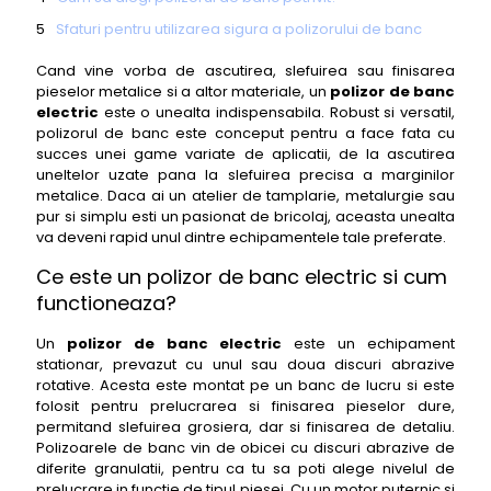
Sfaturi pentru utilizarea sigura a polizorului de banc
electric
Cand vine vorba de ascutirea, slefuirea sau finisarea
Intretinerea polizorului de banc electric
pieselor metalice si a altor materiale, un
polizor de banc
electric
este o unealta indispensabila. Robust si versatil,
Concluzie
polizorul de banc este conceput pentru a face fata cu
succes unei game variate de aplicatii, de la ascutirea
uneltelor uzate pana la slefuirea precisa a marginilor
metalice. Daca ai un atelier de tamplarie, metalurgie sau
pur si simplu esti un pasionat de bricolaj, aceasta unealta
va deveni rapid unul dintre echipamentele tale preferate.
Ce este un
polizor de banc electric
si cum
functioneaza?
Un
polizor de banc electric
este un echipament
stationar, prevazut cu unul sau doua discuri abrazive
rotative. Acesta este montat pe un banc de lucru si este
folosit pentru prelucrarea si finisarea pieselor dure,
permitand slefuirea grosiera, dar si finisarea de detaliu.
Polizoarele de banc vin de obicei cu discuri abrazive de
diferite granulatii, pentru ca tu sa poti alege nivelul de
prelucrare in functie de tipul piesei. Cu un motor puternic si