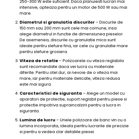
250-300 W este suficient. Daca planuiesti lucrari mai
intensive, opteaza pentru un motor de 500 W sau mai
mare.
Diametrul si granulatia discurilor
– Discurile de
150 mm sau 200 mm sunt cele mai comune, insa
alege diametrul in functie de dimensiunea pieselor.
De asemenea, discurile cu granulatie mica sunt
ideale pentru slefuire fina, iar cele cu granulatie mare
pentru slefuire grosiera.
Viteza de rotatie
– Polizoarele cu viteza reglabila
sunt recomandate daca vei lucra cu materiale
diferite. Pentru otel dur, ai nevoie de o viteza mai
mare, iar pentru materiale delicate, viteza redusa
este mai sigura.
Caracteristici de siguranta
– Alege un model cu
aparatori de protectie, suport reglabil pentru piese si
protectie impotriva supraincalzirii pentru a lucra in
siguranta.
Lumina de lucru
– Unele polizoare de banc vin cu o
lumina incorporata, ideala pentru lucrarile de precizie
si pentru a vedea clar detaliile piesei.