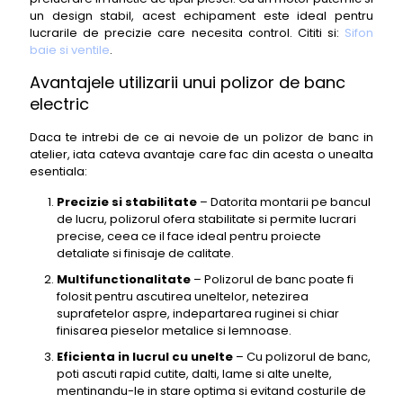
un design stabil, acest echipament este ideal pentru
lucrarile de precizie care necesita control. Cititi si:
Sifon
baie si ventile
.
Avantajele utilizarii unui polizor de banc
electric
Daca te intrebi de ce ai nevoie de un polizor de banc in
atelier, iata cateva avantaje care fac din acesta o unealta
esentiala:
Precizie si stabilitate
– Datorita montarii pe bancul
de lucru, polizorul ofera stabilitate si permite lucrari
precise, ceea ce il face ideal pentru proiecte
detaliate si finisaje de calitate.
Multifunctionalitate
– Polizorul de banc poate fi
folosit pentru ascutirea uneltelor, netezirea
suprafetelor aspre, indepartarea ruginei si chiar
finisarea pieselor metalice si lemnoase.
Eficienta in lucrul cu unelte
– Cu polizorul de banc,
poti ascuti rapid cutite, dalti, lame si alte unelte,
mentinandu-le in stare optima si evitand costurile de