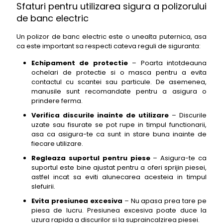
Sfaturi pentru utilizarea sigura a polizorului
de banc electric
Un polizor de banc electric este o unealta puternica, asa
ca este important sa respecti cateva reguli de siguranta:
Echipament de protectie
– Poarta intotdeauna
ochelari de protectie si o masca pentru a evita
contactul cu scantei sau particule. De asemenea,
manusile sunt recomandate pentru a asigura o
prindere ferma.
Verifica discurile inainte de utilizare
– Discurile
uzate sau fisurate se pot rupe in timpul functionarii,
asa ca asigura-te ca sunt in stare buna inainte de
fiecare utilizare.
Regleaza suportul pentru piese
– Asigura-te ca
suportul este bine ajustat pentru a oferi sprijin piesei,
astfel incat sa eviti alunecarea acesteia in timpul
slefuirii.
Evita presiunea excesiva
– Nu apasa prea tare pe
piesa de lucru. Presiunea excesiva poate duce la
uzura rapida a discurilor si la supraincalzirea piesei.