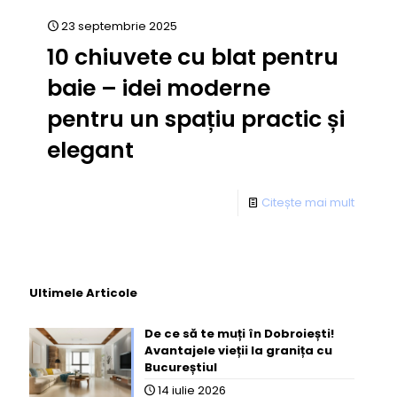
23 septembrie 2025
10 chiuvete cu blat pentru
baie – idei moderne
pentru un spațiu practic și
elegant
Citește mai mult
Ultimele Articole
De ce să te muți în Dobroiești!
Avantajele vieții la granița cu
Bucureștiul
14 iulie 2026