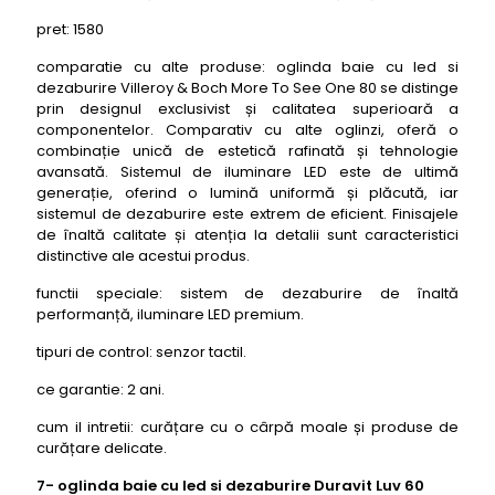
pret: 1580
comparatie cu alte produse: oglinda baie cu led si
dezaburire Villeroy & Boch More To See One 80 se distinge
prin designul exclusivist și calitatea superioară a
componentelor. Comparativ cu alte oglinzi, oferă o
combinație unică de estetică rafinată și tehnologie
avansată. Sistemul de iluminare LED este de ultimă
generație, oferind o lumină uniformă și plăcută, iar
sistemul de dezaburire este extrem de eficient. Finisajele
de înaltă calitate și atenția la detalii sunt caracteristici
distinctive ale acestui produs.
functii speciale: sistem de dezaburire de înaltă
performanță, iluminare LED premium.
tipuri de control: senzor tactil.
ce garantie: 2 ani.
cum il intretii: curățare cu o cârpă moale și produse de
curățare delicate.
7- oglinda baie cu led si dezaburire Duravit Luv 60