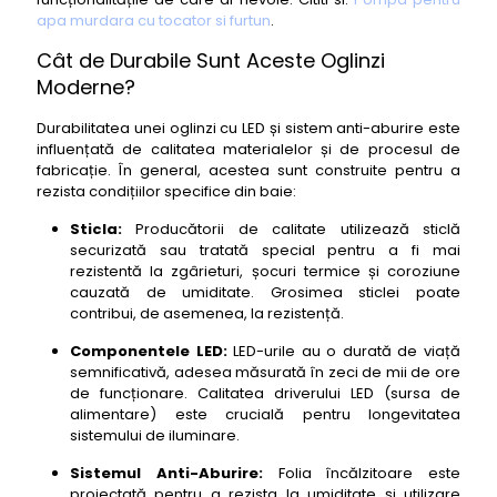
apa murdara cu tocator si furtun
.
Cât de Durabile Sunt Aceste Oglinzi
Moderne?
Durabilitatea unei oglinzi cu LED și sistem anti-aburire este
influențată de calitatea materialelor și de procesul de
fabricație. În general, acestea sunt construite pentru a
rezista condițiilor specifice din baie:
Sticla:
Producătorii de calitate utilizează sticlă
securizată sau tratată special pentru a fi mai
rezistentă la zgârieturi, șocuri termice și coroziune
cauzată de umiditate. Grosimea sticlei poate
contribui, de asemenea, la rezistență.
Componentele LED:
LED-urile au o durată de viață
semnificativă, adesea măsurată în zeci de mii de ore
de funcționare. Calitatea driverului LED (sursa de
alimentare) este crucială pentru longevitatea
sistemului de iluminare.
Sistemul Anti-Aburire:
Folia încălzitoare este
proiectată pentru a rezista la umiditate și utilizare