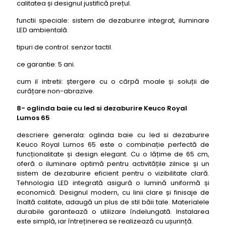
calitatea și designul justifică prețul.
functii speciale: sistem de dezaburire integrat, iluminare
LED ambientală.
tipuri de control: senzor tactil.
ce garantie: 5 ani.
cum il intretii: ștergere cu o cârpă moale și soluții de
curățare non-abrazive.
8- oglinda baie cu led si dezaburire Keuco Royal
Lumos 65
descriere generala: oglinda baie cu led si dezaburire
Keuco Royal Lumos 65 este o combinație perfectă de
funcționalitate și design elegant. Cu o lățime de 65 cm,
oferă o iluminare optimă pentru activitățile zilnice și un
sistem de dezaburire eficient pentru o vizibilitate clară.
Tehnologia LED integrată asigură o lumină uniformă și
economică. Designul modern, cu linii clare și finisaje de
înaltă calitate, adaugă un plus de stil băii tale. Materialele
durabile garantează o utilizare îndelungată. Instalarea
este simplă, iar întreținerea se realizează cu ușurință.