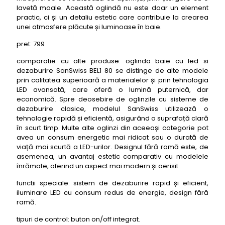
lavetă moale. Această oglindă nu este doar un element
practic, ci și un detaliu estetic care contribuie la crearea
unei atmosfere plăcute și luminoase în baie.
pret: 799
comparatie cu alte produse: oglinda baie cu led si
dezaburire SanSwiss BEL1 80 se distinge de alte modele
prin calitatea superioară a materialelor și prin tehnologia
LED avansată, care oferă o lumină puternică, dar
economică. Spre deosebire de oglinzile cu sisteme de
dezaburire clasice, modelul SanSwiss utilizează o
tehnologie rapidă și eficientă, asigurând o suprafață clară
în scurt timp. Multe alte oglinzi din aceeași categorie pot
avea un consum energetic mai ridicat sau o durată de
viață mai scurtă a LED-urilor. Designul fără ramă este, de
asemenea, un avantaj estetic comparativ cu modelele
înrămate, oferind un aspect mai modern și aerisit.
functii speciale: sistem de dezaburire rapid și eficient,
iluminare LED cu consum redus de energie, design fără
ramă.
tipuri de control: buton on/off integrat.