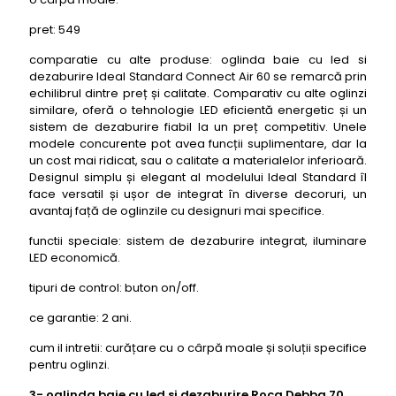
pret: 549
comparatie cu alte produse: oglinda baie cu led si
dezaburire Ideal Standard Connect Air 60 se remarcă prin
echilibrul dintre preț și calitate. Comparativ cu alte oglinzi
similare, oferă o tehnologie LED eficientă energetic și un
sistem de dezaburire fiabil la un preț competitiv. Unele
modele concurente pot avea funcții suplimentare, dar la
un cost mai ridicat, sau o calitate a materialelor inferioară.
Designul simplu și elegant al modelului Ideal Standard îl
face versatil și ușor de integrat în diverse decoruri, un
avantaj față de oglinzile cu designuri mai specifice.
functii speciale: sistem de dezaburire integrat, iluminare
LED economică.
tipuri de control: buton on/off.
ce garantie: 2 ani.
cum il intretii: curățare cu o cârpă moale și soluții specifice
pentru oglinzi.
3- oglinda baie cu led si dezaburire Roca Debba 70