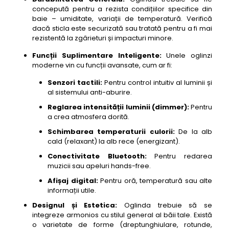
Large 95
concepută pentru a rezista condițiilor specifice din
baie – umiditate, variații de temperatură. Verifică
38- oglinda baie cu led si dezaburire Keuco Royal
dacă sticla este securizată sau tratată pentru a fi mai
60
rezistentă la zgârieturi și impacturi minore.
39- oglinda baie cu led si dezaburire Emke Vision
75
Funcții Suplimentare Inteligente:
Unele oglinzi
moderne vin cu funcții avansate, cum ar fi:
40- oglinda baie cu led si dezaburire Fackelmann
Mondano 95
Senzori tactili:
Pentru control intuitiv al luminii și
al sistemului anti-aburire.
41- oglinda baie cu led si dezaburire Hansgrohe
Raindance 90
Reglarea intensității luminii (dimmer):
Pentru
a crea atmosfera dorită.
42- oglinda baie cu led si dezaburire Villeroy &
Boch Legato 90
Schimbarea temperaturii culorii:
De la alb
cald (relaxant) la alb rece (energizant).
43- oglinda baie cu led si dezaburire Duravit
Happy D.2 70
Conectivitate Bluetooth:
Pentru redarea
muzicii sau apeluri hands-free.
44- oglinda baie cu led si dezaburire Keuco Royal
Puro 80
Afișaj digital:
Pentru oră, temperatură sau alte
informații utile.
45- oglinda baie cu led si dezaburire Emke
Square 65
Designul și Estetica:
Oglinda trebuie să se
integreze armonios cu stilul general al băii tale. Există
46- oglinda baie cu led si dezaburire Fackelmann
o varietate de forme (dreptunghiulare, rotunde,
Neo 70