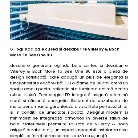
6- oglinda baie cu led si dezaburire Villeroy & Boch
More To See One 80
descriere generala: oglinda baie cu led si dezaburire
Villeroy & Boch More To See One 80 este o piesă de
design sofisticată, care adaugă un plus de eleganță și
funcționalitate oricărei băi. Cu o lățime de 80 cm, oferă un
spațiu amplu pentru reflecție și o iluminare optimă pentru
rutina zilnică. Tehnologia LED integrată asigură o lumină
clară și eficientă energetic. Sistemul de dezaburire de
înaltă performanță garantează o vizibilitate perfectă chiar
și în condiții de umiditate ridicată. Designul modern și
minimalist se integrează armonios în diverse stiluri de
baie. Materialele premium utilizate de Villeroy & Boch
asigură durabilitate și un aspect impecabil. Instalarea este
simplă, iar întreținerea se realizează cu ușurință.