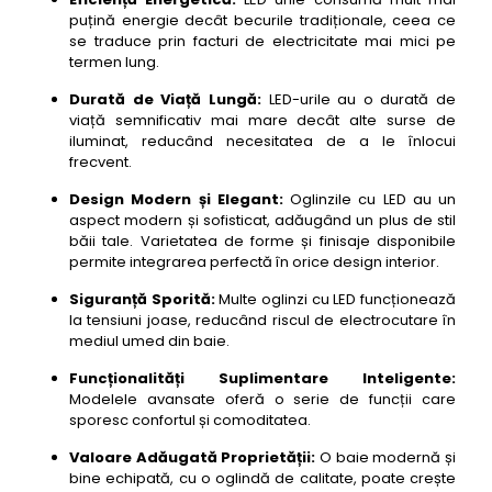
puțină energie decât becurile tradiționale, ceea ce
se traduce prin facturi de electricitate mai mici pe
termen lung.
Durată de Viață Lungă:
LED-urile au o durată de
viață semnificativ mai mare decât alte surse de
iluminat, reducând necesitatea de a le înlocui
frecvent.
Design Modern și Elegant:
Oglinzile cu LED au un
aspect modern și sofisticat, adăugând un plus de stil
băii tale. Varietatea de forme și finisaje disponibile
permite integrarea perfectă în orice design interior.
Siguranță Sporită:
Multe oglinzi cu LED funcționează
la tensiuni joase, reducând riscul de electrocutare în
mediul umed din baie.
Funcționalități Suplimentare Inteligente:
Modelele avansate oferă o serie de funcții care
sporesc confortul și comoditatea.
Valoare Adăugată Proprietății:
O baie modernă și
bine echipată, cu o oglindă de calitate, poate crește