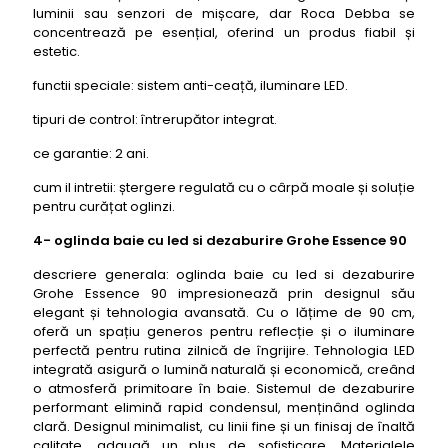
luminii sau senzori de mișcare, dar Roca Debba se
concentrează pe esențial, oferind un produs fiabil și
estetic.
functii speciale: sistem anti-ceață, iluminare LED.
tipuri de control: întrerupător integrat.
ce garantie: 2 ani.
cum il intretii: ștergere regulată cu o cârpă moale și soluție
pentru curățat oglinzi.
4- oglinda baie cu led si dezaburire Grohe Essence 90
descriere generala: oglinda baie cu led si dezaburire
Grohe Essence 90 impresionează prin designul său
elegant și tehnologia avansată. Cu o lățime de 90 cm,
oferă un spațiu generos pentru reflecție și o iluminare
perfectă pentru rutina zilnică de îngrijire. Tehnologia LED
integrată asigură o lumină naturală și economică, creând
o atmosferă primitoare în baie. Sistemul de dezaburire
performant elimină rapid condensul, menținând oglinda
clară. Designul minimalist, cu linii fine și un finisaj de înaltă
calitate, adaugă un plus de sofisticare. Materialele