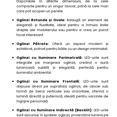
Disponibile în diferite dimensiuni, de la cele
56- oglinda baie cu led si dezaburire Fackelmann
compacte pentru un singur lavoar, până la cele mari
Pure 90
care pot acoperi un perete.
57- oglinda baie cu led si dezaburire Hansgrohe
AddStoris 70
Oglinzi Rotunde și Ovale:
Adaugă un element de
eleganță și fluiditate, ideal pentru a înmuia liniile
58- oglinda baie cu led si dezaburire Villeroy &
drepte ale mobilierului sau pentru a crea un punct
Boch Subway 2.0 85
focal interesant.
59- oglinda baie cu led si dezaburire Duravit ME by
Oglinzi Pătrate:
Oferă un aspect modern și
Starck 95
echilibrat, potrivit pentru băile cu un design minimalist.
60- oglinda baie cu led si dezaburire Keuco
Smart.2 80
Oglinzi cu Iluminare Perimetrală:
LED-urile sunt
integrate pe marginea oglinzii, creând o aură
luminoasă subtilă și elegantă, perfectă pentru
iluminatul ambiental.
Oglinzi cu Iluminare Frontală:
LED-urile sunt
dispuse direct pe suprafața oglinzii, de obicei sub
formă de benzi verticale sau orizontale, oferind o
lumină directă și puternică, ideală pentru sarcinile de
îngrijire personală.
Oglinzi cu Iluminare Indirectă (Backlit):
LED-urile
sunt ascunse în spatele oglinzii, proiectând lumina pe