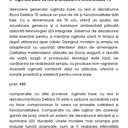
descriere generala: oglinda baie cu led si dezaburire
Roca Debba 70 aduce un plus de stil și funcționalitate băii
tale. Cu o dimensiune de 70 cm, oferă un spațiu de
vizualizare generos și o iluminare ambientală plăcută
datorită tehnologiei LED integrate. Sistemul de dezaburire
este esențial pentru a menține oglinda clară în timpul și
după utilizarea apei calde. Designul modern și simplu se
adaptează cu ușurință diferitelor stiluri de amenajare.
Calitatea materialelor utilizate de Roca asigură o durată
de viață lungă a produsului. Montajul este facil, iar
curățarea se realizează simplu, cu produse non-agresive.
Această oglindă combină utilul cu plăcutul, oferind o
soluție practică și estetică pentru orice baie.
pret: 485
comparatie cu alte produse: oglinda baie cu led si
dezaburire Roca Debba 70 este o opțiune accesibilă care
nu face compromisuri în ceea ce privește calitatea și
funcționalitatea. Comparativ cu alte oglinzi din aceeași
gamă de preț, oferă un sistem de dezaburire eficient și o
iluminare LED durabilă. Unele modele mai scumpe pot
include funcții avansate, cum ar fi reglarea intensității