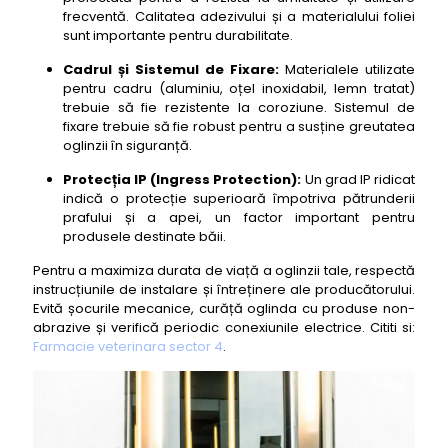
frecventă. Calitatea adezivului și a materialului foliei
sunt importante pentru durabilitate.
Cadrul și Sistemul de Fixare:
Materialele utilizate
pentru cadru (aluminiu, oțel inoxidabil, lemn tratat)
trebuie să fie rezistente la coroziune. Sistemul de
fixare trebuie să fie robust pentru a susține greutatea
oglinzii în siguranță.
Protecția IP (Ingress Protection):
Un grad IP ridicat
indică o protecție superioară împotriva pătrunderii
prafului și a apei, un factor important pentru
produsele destinate băii.
Pentru a maximiza durata de viață a oglinzii tale, respectă
instrucțiunile de instalare și întreținere ale producătorului.
Evită șocurile mecanice, curăță oglinda cu produse non-
abrazive și verifică periodic conexiunile electrice. Cititi si:
Farmacie veterinara sector 4
.