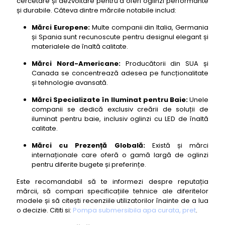
cercetare și dezvoltare pentru a oferi oglinzi performante
și durabile. Câteva dintre mărcile notabile includ:
Mărci Europene:
Multe companii din Italia, Germania
și Spania sunt recunoscute pentru designul elegant și
materialele de înaltă calitate.
Mărci Nord-Americane:
Producătorii din SUA și
Canada se concentrează adesea pe funcționalitate
și tehnologie avansată.
Mărci Specializate în Iluminat pentru Baie:
Unele
companii se dedică exclusiv creării de soluții de
iluminat pentru baie, inclusiv oglinzi cu LED de înaltă
calitate.
Mărci cu Prezență Globală:
Există și mărci
internaționale care oferă o gamă largă de oglinzi
pentru diferite bugete și preferințe.
Este recomandabil să te informezi despre reputația
mărcii, să compari specificațiile tehnice ale diferitelor
modele și să citești recenziile utilizatorilor înainte de a lua
o decizie. Cititi si:
Pompa submersibila apa curata, pret
.