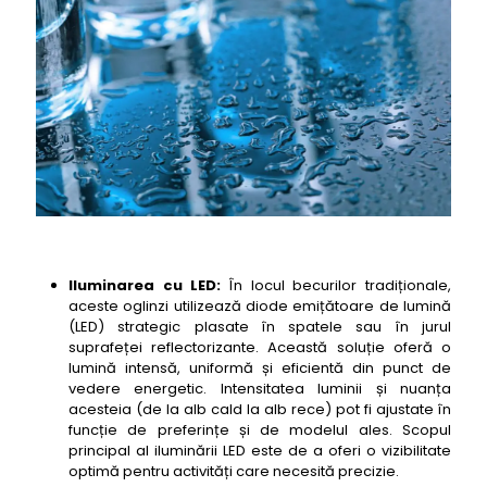
80
10- oglinda baie cu led si dezaburire Fackelmann
Sirius 70
11- oglinda baie cu led si dezaburire Hansgrohe
Axor Starck 80
12- oglinda baie cu led si dezaburire Villeroy &
Boch Loop 70
13- oglinda baie cu led si dezaburire Duravit Vero
Air 80
14- oglinda baie cu led si dezaburire Keuco Edition
110
Iluminarea cu LED:
În locul becurilor tradiționale,
15- oglinda baie cu led si dezaburire Emke Design
aceste oglinzi utilizează diode emițătoare de lumină
90
(LED) strategic plasate în spatele sau în jurul
suprafeței reflectorizante. Această soluție oferă o
16- oglinda baie cu led si dezaburire Fackelmann
lumină intensă, uniformă și eficientă din punct de
Sirius 90
vedere energetic. Intensitatea luminii și nuanța
17- oglinda baie cu led si dezaburire Hansgrohe
acesteia (de la alb cald la alb rece) pot fi ajustate în
Axor Starck 100
funcție de preferințe și de modelul ales. Scopul
principal al iluminării LED este de a oferi o vizibilitate
18- oglinda baie cu led si dezaburire Villeroy &
optimă pentru activități care necesită precizie.
Boch Loop 80