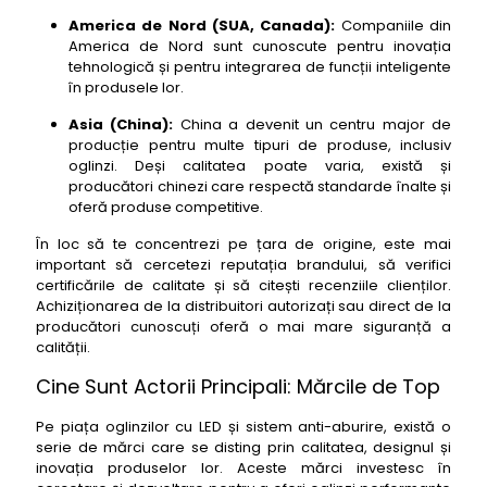
America de Nord (SUA, Canada):
Companiile din
America de Nord sunt cunoscute pentru inovația
tehnologică și pentru integrarea de funcții inteligente
în produsele lor.
Asia (China):
China a devenit un centru major de
producție pentru multe tipuri de produse, inclusiv
oglinzi. Deși calitatea poate varia, există și
producători chinezi care respectă standarde înalte și
oferă produse competitive.
În loc să te concentrezi pe țara de origine, este mai
important să cercetezi reputația brandului, să verifici
certificările de calitate și să citești recenziile clienților.
Achiziționarea de la distribuitori autorizați sau direct de la
producători cunoscuți oferă o mai mare siguranță a
calității.
Cine Sunt Actorii Principali: Mărcile de Top
Pe piața oglinzilor cu LED și sistem anti-aburire, există o
serie de mărci care se disting prin calitatea, designul și
inovația produselor lor. Aceste mărci investesc în