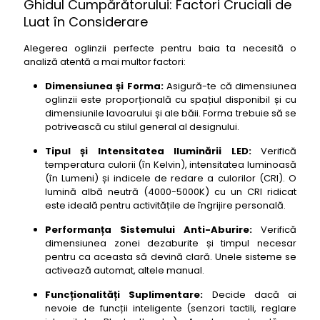
Ghidul Cumpărătorului: Factori Cruciali de
Luat în Considerare
Alegerea oglinzii perfecte pentru baia ta necesită o
analiză atentă a mai multor factori:
Dimensiunea și Forma:
Asigură-te că dimensiunea
oglinzii este proporțională cu spațiul disponibil și cu
dimensiunile lavoarului și ale băii. Forma trebuie să se
potrivească cu stilul general al designului.
Tipul și Intensitatea Iluminării LED:
Verifică
temperatura culorii (în Kelvin), intensitatea luminoasă
(în Lumeni) și indicele de redare a culorilor (CRI). O
lumină albă neutră (4000-5000K) cu un CRI ridicat
este ideală pentru activitățile de îngrijire personală.
Performanța Sistemului Anti-Aburire:
Verifică
dimensiunea zonei dezaburite și timpul necesar
pentru ca aceasta să devină clară. Unele sisteme se
activează automat, altele manual.
Funcționalități Suplimentare:
Decide dacă ai
nevoie de funcții inteligente (senzori tactili, reglare