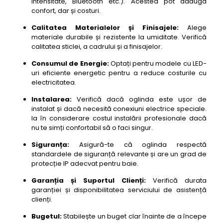
intensitate, Bluetooth etc.). Acestea pot adăuga
confort, dar și costuri.
Calitatea Materialelor și Finisajele:
Alege
materiale durabile și rezistente la umiditate. Verifică
calitatea sticlei, a cadrului și a finisajelor.
Consumul de Energie:
Optați pentru modele cu LED-
uri eficiente energetic pentru a reduce costurile cu
electricitatea.
Instalarea:
Verifică dacă oglinda este ușor de
instalat și dacă necesită conexiuni electrice speciale.
Ia în considerare costul instalării profesionale dacă
nu te simți confortabil să o faci singur.
Siguranța:
Asigură-te că oglinda respectă
standardele de siguranță relevante și are un grad de
protecție IP adecvat pentru baie.
Garanția și Suportul Clienți:
Verifică durata
garanției și disponibilitatea serviciului de asistență
clienți.
Bugetul:
Stabilește un buget clar înainte de a începe