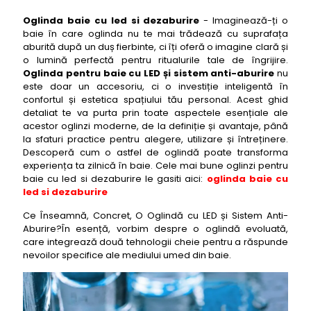
De Ce Să Alegi O Oglindă cu LED și Sistem Anti-Aburire:
Oglinda baie cu led si dezaburire
- Imaginează-ți o
Beneficii Evidente
baie în care oglinda nu te mai trădează cu suprafața
Top 60 cele mai bune oglinzi pentru baie cu led si
aburită după un duș fierbinte, ci îți oferă o imagine clară și
dezaburire
o lumină perfectă pentru ritualurile tale de îngrijire.
Oglinda pentru baie cu LED și sistem anti-aburire
nu
1- oglinda baie cu led si dezaburire SanSwiss BEL1 80
este doar un accesoriu, ci o investiție inteligentă în
2- oglinda baie cu led si dezaburire Ideal Standard
confortul și estetica spațiului tău personal. Acest ghid
Connect Air 60
detaliat te va purta prin toate aspectele esențiale ale
acestor oglinzi moderne, de la definiție și avantaje, până
3- oglinda baie cu led si dezaburire Roca Debba 70
la sfaturi practice pentru alegere, utilizare și întreținere.
4- oglinda baie cu led si dezaburire Grohe Essence
Descoperă cum o astfel de oglindă poate transforma
90
experiența ta zilnică în baie. Cele mai bune oglinzi pentru
baie cu led si dezaburire le gasiti aici:
oglinda baie cu
5- oglinda baie cu led si dezaburire Hansgrohe
led si dezaburire
Xarita 75
Ce Înseamnă, Concret, O Oglindă cu LED și Sistem Anti-
6- oglinda baie cu led si dezaburire Villeroy & Boch
Aburire?În esență, vorbim despre o oglindă evoluată,
More To See One 80
care integrează două tehnologii cheie pentru a răspunde
7- oglinda baie cu led si dezaburire Duravit Luv 60
nevoilor specifice ale mediului umed din baie.
8- oglinda baie cu led si dezaburire Keuco Royal
Lumos 65
9- oglinda baie cu led si dezaburire Emke Modern