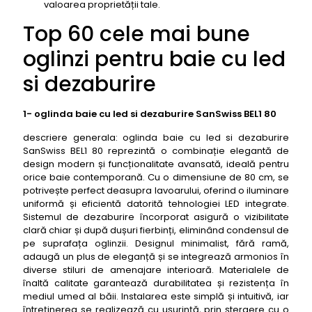
valoarea proprietății tale.
Top 60 cele mai bune
oglinzi pentru baie cu led
si dezaburire
1- oglinda baie cu led si dezaburire SanSwiss BEL1 80
descriere generala: oglinda baie cu led si dezaburire
SanSwiss BEL1 80 reprezintă o combinație elegantă de
design modern și funcționalitate avansată, ideală pentru
orice baie contemporană. Cu o dimensiune de 80 cm, se
potrivește perfect deasupra lavoarului, oferind o iluminare
uniformă și eficientă datorită tehnologiei LED integrate.
Sistemul de dezaburire încorporat asigură o vizibilitate
clară chiar și după dușuri fierbinți, eliminând condensul de
pe suprafața oglinzii. Designul minimalist, fără ramă,
adaugă un plus de eleganță și se integrează armonios în
diverse stiluri de amenajare interioară. Materialele de
înaltă calitate garantează durabilitatea și rezistența în
mediul umed al băii. Instalarea este simplă și intuitivă, iar
întreținerea se realizează cu ușurință, prin ștergere cu o