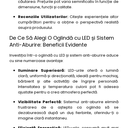
căutarea. Prețurile pot varia semnificativ în funcție de
dimensiune, funcții și calitate.
Recenziile Utilizatorilor:
Citește experiențele altor
cumpărători pentru a obține o perspectivă realistă
asupra produsului.
De Ce Să Alegi O Oglindă cu LED și Sistem
Anti-Aburire: Beneficii Evidente
Investiția într-o oglindă cu LED și sistem anti-aburire aduce
cu sine numeroase avantaje:
Iluminare Superioară:
LED-urile oferă o lumină
clară, uniformă și direcționată, ideală pentru machiaj,
bărbierit și alte activități de îngrijire personală.
Intensitatea și temperatura culorii pot fi adesea
ajustate pentru a crea atmosfera perfectă.
Vizibilitate Perfectă:
Sistemul anti-aburire elimină
frustrarea de a aștepta ca oglinda să se
dezaburească după un duș fierbinte, oferindu-ți o
imagine clară instantaneu.
Eficiență Energetică:
LED-urile consumă mult mai