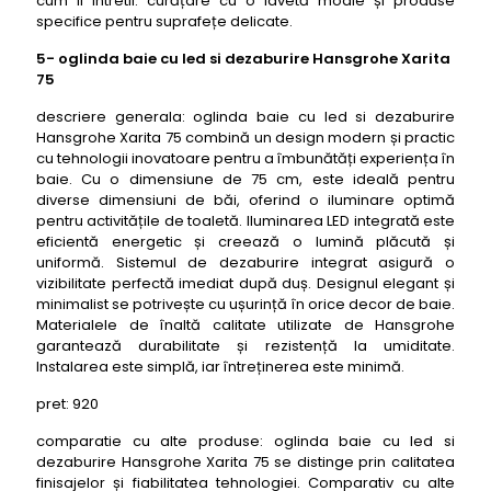
cum il intretii: curățare cu o lavetă moale și produse
specifice pentru suprafețe delicate.
5- oglinda baie cu led si dezaburire Hansgrohe Xarita
75
descriere generala: oglinda baie cu led si dezaburire
Hansgrohe Xarita 75 combină un design modern și practic
cu tehnologii inovatoare pentru a îmbunătăți experiența în
baie. Cu o dimensiune de 75 cm, este ideală pentru
diverse dimensiuni de băi, oferind o iluminare optimă
pentru activitățile de toaletă. Iluminarea LED integrată este
eficientă energetic și creează o lumină plăcută și
uniformă. Sistemul de dezaburire integrat asigură o
vizibilitate perfectă imediat după duș. Designul elegant și
minimalist se potrivește cu ușurință în orice decor de baie.
Materialele de înaltă calitate utilizate de Hansgrohe
garantează durabilitate și rezistență la umiditate.
Instalarea este simplă, iar întreținerea este minimă.
pret: 920
comparatie cu alte produse: oglinda baie cu led si
dezaburire Hansgrohe Xarita 75 se distinge prin calitatea
finisajelor și fiabilitatea tehnologiei. Comparativ cu alte