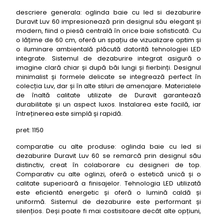
descriere generala: oglinda baie cu led si dezaburire
Duravit Luv 60 impresionează prin designul său elegant și
modern, fiind o piesă centrală în orice baie sofisticată. Cu
o lățime de 60 cm, oferă un spațiu de vizualizare optim și
o iluminare ambientală plăcută datorită tehnologiei LED
integrate. Sistemul de dezaburire integrat asigură o
imagine clară chiar și după băi lungi și fierbinți. Designul
minimalist și formele delicate se integrează perfect în
colecția Luv, dar și în alte stiluri de amenajare. Materialele
de înaltă calitate utilizate de Duravit garantează
durabilitate și un aspect luxos. Instalarea este facilă, iar
întreținerea este simplă și rapidă.
pret: 1150
comparatie cu alte produse: oglinda baie cu led si
dezaburire Duravit Luv 60 se remarcă prin designul său
distinctiv, creat în colaborare cu designeri de top.
Comparativ cu alte oglinzi, oferă o estetică unică și o
calitate superioară a finisajelor. Tehnologia LED utilizată
este eficientă energetic și oferă o lumină caldă și
uniformă. Sistemul de dezaburire este performant și
silențios. Deși poate fi mai costisitoare decât alte opțiuni,