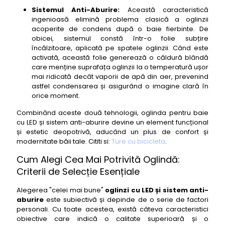
Sistemul Anti-Aburire:
Această caracteristică
19- oglinda baie cu led si dezaburire Duravit Vero
ingenioasă elimină problema clasică a oglinzii
Air 90
acoperite de condens după o baie fierbinte. De
20- oglinda baie cu led si dezaburire Keuco
obicei, sistemul constă într-o folie subțire
Edition 120
încălzitoare, aplicată pe spatele oglinzii. Când este
activată, această folie generează o căldură blândă
21- oglinda baie cu led si dezaburire Emke Infinity
care menține suprafața oglinzii la o temperatură ușor
70
mai ridicată decât vaporii de apă din aer, prevenind
22- oglinda baie cu led si dezaburire Fackelmann
astfel condensarea și asigurând o imagine clară în
Pure 80
orice moment.
23- oglinda baie cu led si dezaburire Hansgrohe
Combinând aceste două tehnologii, oglinda pentru baie
AddStoris 60
cu LED și sistem anti-aburire devine un element funcțional
24- oglinda baie cu led si dezaburire Villeroy &
și estetic deopotrivă, aducând un plus de confort și
Boch Subway 2.0 75
modernitate băii tale. Cititi si:
Ture cu bicicleta
.
25- oglinda baie cu led si dezaburire Duravit ME by
Cum Alegi Cea Mai Potrivită Oglindă:
Starck 85
Criterii de Selecție Esențiale
26- oglinda baie cu led si dezaburire Keuco
Smart.2 70
Alegerea "celei mai bune"
oglinzi cu LED și sistem anti-
aburire
este subiectivă și depinde de o serie de factori
27- oglinda baie cu led si dezaburire Emke Style
personali. Cu toate acestea, există câteva caracteristici
85
obiective care indică o calitate superioară și o