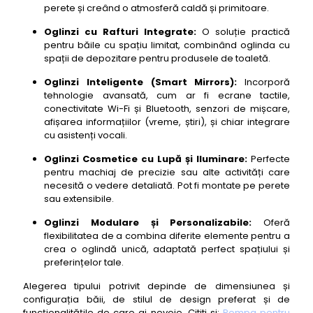
perete și creând o atmosferă caldă și primitoare.
Oglinzi cu Rafturi Integrate:
O soluție practică
pentru băile cu spațiu limitat, combinând oglinda cu
spații de depozitare pentru produsele de toaletă.
Oglinzi Inteligente (Smart Mirrors):
Incorporă
tehnologie avansată, cum ar fi ecrane tactile,
conectivitate Wi-Fi și Bluetooth, senzori de mișcare,
afișarea informațiilor (vreme, știri), și chiar integrare
cu asistenți vocali.
Oglinzi Cosmetice cu Lupă și Iluminare:
Perfecte
pentru machiaj de precizie sau alte activități care
necesită o vedere detaliată. Pot fi montate pe perete
sau extensibile.
Oglinzi Modulare și Personalizabile:
Oferă
flexibilitatea de a combina diferite elemente pentru a
crea o oglindă unică, adaptată perfect spațiului și
preferințelor tale.
Alegerea tipului potrivit depinde de dimensiunea și
configurația băii, de stilul de design preferat și de
funcționalitățile de care ai nevoie. Cititi si:
Pompa pentru