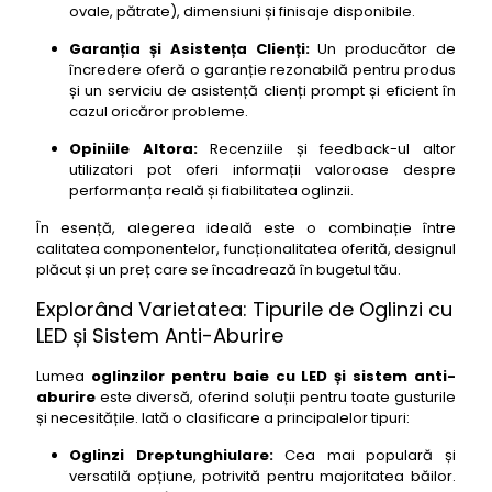
ovale, pătrate), dimensiuni și finisaje disponibile.
47- oglinda baie cu led si dezaburire Hansgrohe
Logis 75
Garanția și Asistența Clienți:
Un producător de
încredere oferă o garanție rezonabilă pentru produs
48- oglinda baie cu led si dezaburire Villeroy &
și un serviciu de asistență clienți prompt și eficient în
Boch Memento 2.0 80
cazul oricăror probleme.
49- oglinda baie cu led si dezaburire Duravit
Opiniile Altora:
Recenziile și feedback-ul altor
Starck 3 70
utilizatori pot oferi informații valoroase despre
50- oglinda baie cu led si dezaburire Keuco Royal
performanța reală și fiabilitatea oglinzii.
Universe 65
În esență, alegerea ideală este o combinație între
51- oglinda baie cu led si dezaburire Hansgrohe
calitatea componentelor, funcționalitatea oferită, designul
PuraVida 80
plăcut și un preț care se încadrează în bugetul tău.
52- oglinda baie cu led si dezaburire Villeroy &
Explorând Varietatea: Tipurile de Oglinzi cu
Boch Loop 90
LED și Sistem Anti-Aburire
53- oglinda baie cu led si dezaburire Duravit Vero
Air 100
Lumea
oglinzilor pentru baie cu LED și sistem anti-
54- oglinda baie cu led si dezaburire Keuco
aburire
este diversă, oferind soluții pentru toate gusturile
Edition 130
și necesitățile. Iată o clasificare a principalelor tipuri:
55- oglinda baie cu led si dezaburire Emke Infinity
Oglinzi Dreptunghiulare:
Cea mai populară și
80
versatilă opțiune, potrivită pentru majoritatea băilor.