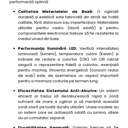
28- oglinda baie cu led si dezaburire Fackelmann
performanță optimă:
Optima 75
Calitatea Materialelor de Bază:
O oglindă
29- oglinda baie cu led si dezaburire Hansgrohe
durabilă și estetică este fabricată din sticlă de înaltă
Crometta 80
calitate, fără distorsiuni sau imperfecțiuni. Materialele
utilizate pentru cadru (dacă există) și pentru
30- oglinda baie cu led si dezaburire Villeroy &
componentele electronice trebuie să fie rezistente la
Boch Avento 70
mediul umed din baie.
31- oglinda baie cu led si dezaburire Duravit D-Neo
80
Performanța Iluminării LED:
Verifică intensitatea
luminoasă (lumeni), temperatura culorii (Kelvin) și
32- oglinda baie cu led si dezaburire Keuco Royal
indicele de redare a culorilor (CRI). Un CRI ridicat
Reflex 75
asigură o reprezentare fidelă a culorilor, esențială
pentru machiaj. Eficiența energetică (consum redus
33- oglinda baie cu led si dezaburire Emke Pure
de wați) este, de asemenea, un aspect important
95
pentru a minimiza costurile pe termen lung.
34- oglinda baie cu led si dezaburire Fackelmann
Lavo 85
Eficacitatea Sistemului Anti-Aburire:
Un sistem
eficient ar trebui să dezaburească rapid o zonă
35- oglinda baie cu led si dezaburire Hansgrohe
suficient de mare a oglinzii și să mențină această
Vivenis 70
zonă clară pe toată durata utilizării. Unele modele au
36- oglinda baie cu led si dezaburire Villeroy &
un sistem care se activează odată cu lumina, altele
Boch Finion 85
au un comutator separat.
37- oglinda baie cu led si dezaburire Duravit X-
Durabilitatea Generală:
Oglinda trebuie să fie