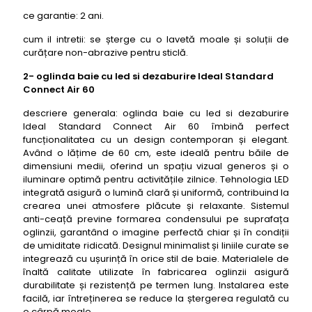
ce garantie: 2 ani.
cum il intretii: se șterge cu o lavetă moale și soluții de
curățare non-abrazive pentru sticlă.
2- oglinda baie cu led si dezaburire Ideal Standard
Connect Air 60
descriere generala: oglinda baie cu led si dezaburire
Ideal Standard Connect Air 60 îmbină perfect
funcționalitatea cu un design contemporan și elegant.
Având o lățime de 60 cm, este ideală pentru băile de
dimensiuni medii, oferind un spațiu vizual generos și o
iluminare optimă pentru activitățile zilnice. Tehnologia LED
integrată asigură o lumină clară și uniformă, contribuind la
crearea unei atmosfere plăcute și relaxante. Sistemul
anti-ceață previne formarea condensului pe suprafața
oglinzii, garantând o imagine perfectă chiar și în condiții
de umiditate ridicată. Designul minimalist și liniile curate se
integrează cu ușurință în orice stil de baie. Materialele de
înaltă calitate utilizate în fabricarea oglinzii asigură
durabilitate și rezistență pe termen lung. Instalarea este
facilă, iar întreținerea se reduce la ștergerea regulată cu
o cârpă moale.