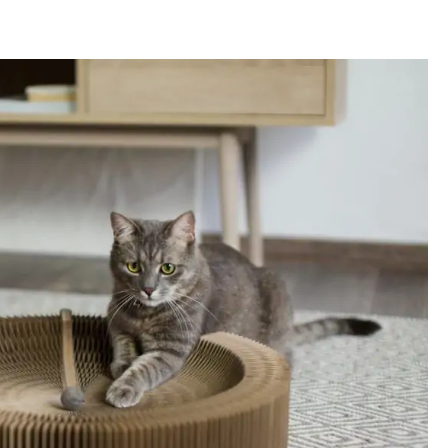
ge rotativă SmartyKat Hot Pursuit
uit și bilă luminoasă Catit Senses 2.0
puzzle cu recompense Nina Ottosson by Outward Hound
pește electric care se mișcă automat Cheerble Wickedbone
inge cu pene și clopoțel Petstages Orka Kat Wheel
ovor cu ascunzători și jucării Petmate Jackson Galaxy Ground
atformă de zgâriat și tunel KONG Scratti Tree
inge cu motor și pene Petronics Mousr
ircuit și șoarece mecanic Hexbug Mouse Robotic Cat Toy
minge cu recompensă și timer automatic PetSafe SlimCat
iță telescopică și jucării variate Spot Ethical Products
platformă de zgâriat și ascunzătoare Bergan Turbo Scratcher
l și jucării atașate All Fur Paws Cat Tunnel
inge cu pene și LED Petlinks System Mystery Motion