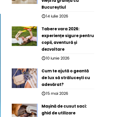
vieții la granița cu
Bucureștiul
14 iulie 2026
Tabere vara 2026:
experiențe sigure pentru
copii, aventură și
dezvoltare
10 iunie 2026
Cum te ajută o geantă
de lux să strălucești cu
adevărat?
15 mai 2026
Mașină de cusut saci:
ghid de utilizare