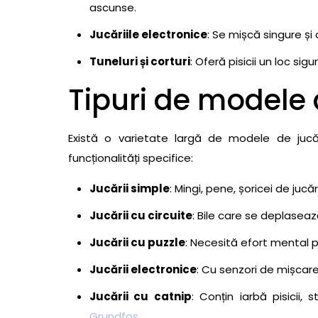
34- Jucărie interactivă pentru pisici cu ș
ascunse.
Mouse
Jucăriile electronice
: Se mișcă singure și 
35- Jucărie interactivă pentru pisici cu 
Tumbler
Tuneluri și corturi
: Oferă pisicii un loc sig
36- Jucărie interactivă pentru pisici cu pl
Tipuri de modele d
Shape
37- Jucărie interactivă pentru pisici cu tun
38- Jucărie interactivă pentru pisici cu mi
Există o varietate largă de modele de jucării
funcționalități specifice:
39- Jucărie interactivă pentru pisici tip
40- Jucărie interactivă pentru pisici cu șo
Jucării simple
: Mingi, pene, șoricei de jucăr
Mouse
Jucării cu circuite
: Bile care se deplaseaz
41- Jucărie interactivă pentru pisici cu m
Jucării cu puzzle
: Necesită efort mental 
42- Jucărie interactivă pentru pisici cu p
Scratching Post
Jucării electronice
: Cu senzori de mișcare,
43- Jucărie interactivă pentru pisici cu tun
Jucării cu catnip
: Conțin iarbă pisicii, s
Tunnel
Grundfos