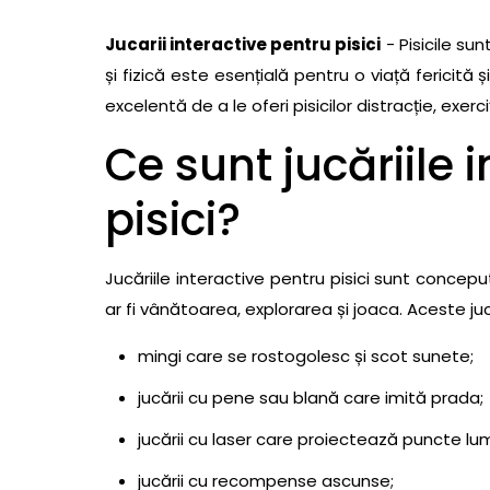
Utilizarea corectă a jucăriilor interactive
Jucarii interactive pentru pisici
Întreținerea jucăriilor interactive
- Pisicile su
și fizică este esențială pentru o viață fericită
Obținerea jucăriilor interactive
excelentă de a le oferi pisicilor distracție, exerci
Certificări și verificări
Ce sunt jucăriile 
Tipuri de produse
Top 50 cele mai bune jucării interactive pentru 
pisici?
1- Jucărie interactivă pentru pisici cu laser Tr
2- Jucărie interactivă pentru pisici cu bilă 
Jucăriile interactive pentru pisici sunt concepu
3- Jucărie interactivă pentru pisici cu re
ar fi vânătoarea, explorarea și joaca. Aceste juc
4- Jucărie interactivă pentru pisici tip un
mingi care se rostogolesc și scot sunete;
5- Jucărie interactivă pentru pisici cu tunel
6- Jucărie interactivă pentru pisici cu min
jucării cu pene sau blană care imită prada;
7- Jucărie interactivă pentru pisici tip covo
jucării cu laser care proiectează puncte lu
8- Jucărie interactivă pentru pisici cu plat
jucării cu recompense ascunse;