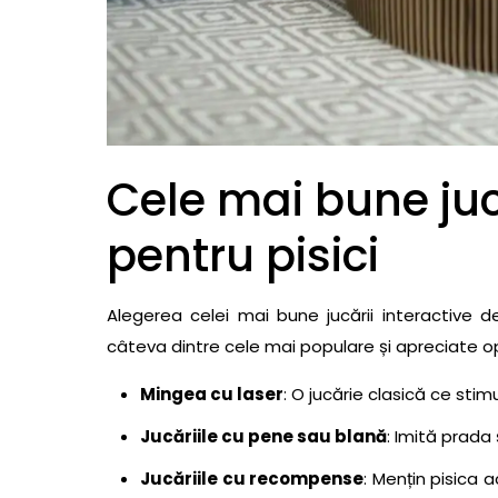
23- Jucărie interactivă pentru pisici tip p
24- Jucărie interactivă pentru pisici cu 
Mouse
25- Jucărie interactivă pentru pisici cu 
Chase
Cele mai bune jucă
26- Jucărie interactivă pentru pisici cu pla
27- Jucărie interactivă pentru pisici cu t
pentru pisici
28- Jucărie interactivă pentru pisici cu m
29- Jucărie interactivă pentru pisici cu und
Alegerea celei mai bune jucării interactive de
30- Jucărie interactivă pentru pisici cu pl
câteva dintre cele mai populare și apreciate op
Combination Scratcher
31- Jucărie interactivă pentru pisici cu tune
Mingea cu laser
: O jucărie clasică ce stim
32- Jucărie interactivă pentru pisici cu mi
Jucăriile cu pene sau blană
: Imită prada 
33- Jucărie interactivă pentru pisici tip
Jucăriile cu recompense
: Mențin pisica