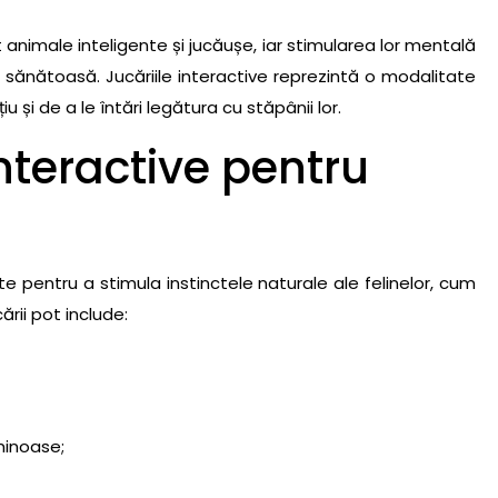
nt animale inteligente și jucăușe, iar stimularea lor mentală
 și sănătoasă. Jucăriile interactive reprezintă o modalitate
țiu și de a le întări legătura cu stăpânii lor.
interactive pentru
pisici
ixie
și traseu Catit Design Senses
te pentru a stimula instinctele naturale ale felinelor, cum
compensă PetSafe Busy Buddy
ării pot include:
diță cu pene Kong Teaser
 Ferplast Tipi
ge cu clopoțel Flamingo
r cu activități Karlie-Flamingo
minoase;
formă de zgâriat și jucării Petstages