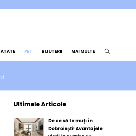
NATATE
PET
BIJUTERII
MAI MULTE
ci
Ultimele Articole
De ce să te muți în
Dobroiești! Avantajele