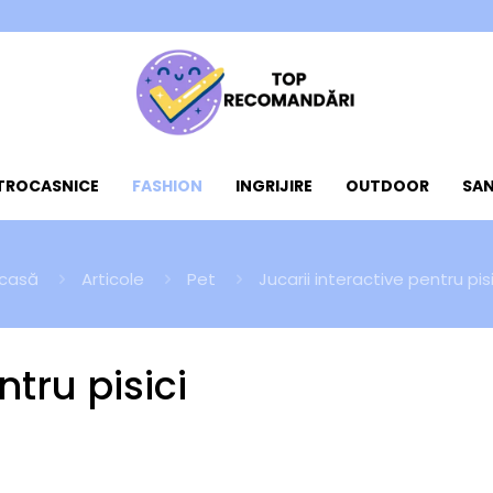
CTROCASNICE
FASHION
INGRIJIRE
OUTDOOR
SA
casă
Articole
Pet
Jucarii interactive pentru pisi
ntru pisici