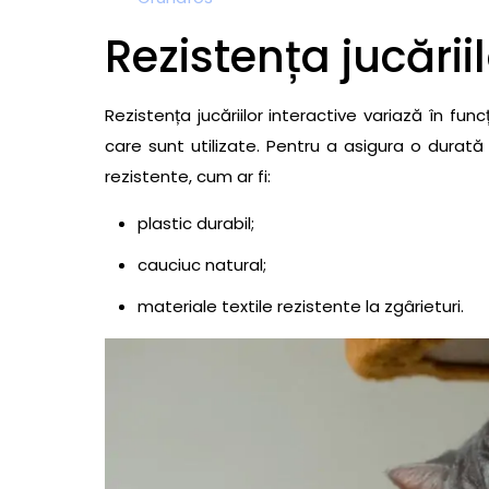
44- Jucărie interactivă pentru pisici cu m
Spot Play-N-Squeak Mouse Hunter
Rezistența jucării
45- Jucărie interactivă pentru pisici tip 
46- Jucărie interactivă pentru pisici cu 
Rezistența jucăriilor interactive variază în fu
47- Jucărie interactivă pentru pisici cu m
care sunt utilizate. Pentru a asigura o durată
A-Treat Puzzle Ball
rezistente, cum ar fi:
48- Jucărie interactivă pentru pisici cu p
Board
plastic durabil;
49- Jucărie interactivă pentru pisici cu tu
cauciuc natural;
50- Jucărie interactivă pentru pisici cu 
materiale textile rezistente la zgârieturi.
Bolt