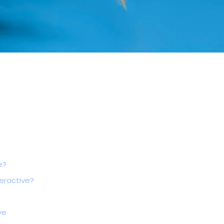
e?
teractive?
ve