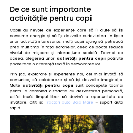
De ce sunt importante
activitățile pentru copii
Copiii au nevoie de experiențe care să îi ajute să își
consume energia și să își dezvolte curiozitatea. În lipsa
unor activități interesante, mulți copii ajung să petreacă
prea mult timp în fața ecranelor, ceea ce poate reduce
nivelul de mișcare și interacțiune socială. Tocmai de
aceea, alegerea unor
activități pentru copii
potrivite
poate face o diferență reală în dezvoltarea lor.
Prin joc, explorare și experiențe noi, cei mici învață să
comunice, să colaboreze și să își dezvolte imaginația.
Multe
activități pentru copii
sunt concepute tocmai
pentru a combina distracția cu dezvoltarea personală,
astfel încât timpul liber să devină o oportunitate de
învățare. Cititi si:
Tractări auto Baia Mare
– suport auto
rapid.