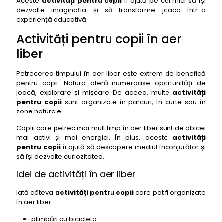
Aceste
activități pentru copii
îi ajută pe cei mici să își
dezvolte imaginația și să transforme joaca într-o
experiență educativă.
Activități pentru copii în aer
liber
Petrecerea timpului în aer liber este extrem de benefică
pentru copii. Natura oferă numeroase oportunități de
joacă, explorare și mișcare. De aceea, multe
activități
pentru copii
sunt organizate în parcuri, în curte sau în
zone naturale.
Copiii care petrec mai mult timp în aer liber sunt de obicei
mai activi și mai energici. În plus, aceste
activități
pentru copii
îi ajută să descopere mediul înconjurător și
să își dezvolte curiozitatea.
Idei de activități în aer liber
Iată câteva
activități pentru copii
care pot fi organizate
în aer liber:
plimbări cu bicicleta