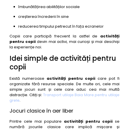
îmbunătățirea abilităților sociale
creșterea încrederii în sine
reducerea timpului petrecut în fața ecranelor
Copiii care participă frecvent la astfel de
activități
pentru copii
devin mai activi, mai curioși și mai deschiși
la experiențe noi.
Idei simple de activități pentru
copii
Există numeroase
activități pentru copii
care pot fi
organizate fără resurse speciale. De multe ori, cele mai
simple jocuri sunt și cele care aduc cea mai multă
distracție. Citiți și:
Transport utilaje Baia Mare pentru utilaje
grele
.
Jocuri clasice în aer liber
Printre cele mai populare
activități pentru copii
se
numără jocurile clasice care implică mișcare și