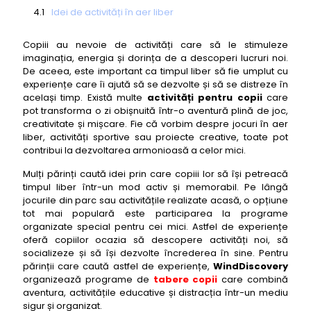
Idei de activități în aer liber
Cum alegi activitățile potrivite pentru copii
Copiii au nevoie de activități care să le stimuleze
Recomandări pentru părinți
imaginația, energia și dorința de a descoperi lucruri noi.
De aceea, este important ca timpul liber să fie umplut cu
experiențe care îi ajută să se dezvolte și să se distreze în
același timp. Există multe
activități pentru copii
care
pot transforma o zi obișnuită într-o aventură plină de joc,
creativitate și mișcare. Fie că vorbim despre jocuri în aer
liber, activități sportive sau proiecte creative, toate pot
contribui la dezvoltarea armonioasă a celor mici.
Mulți părinți caută idei prin care copiii lor să își petreacă
timpul liber într-un mod activ și memorabil. Pe lângă
jocurile din parc sau activitățile realizate acasă, o opțiune
tot mai populară este participarea la programe
organizate special pentru cei mici. Astfel de experiențe
oferă copiilor ocazia să descopere activități noi, să
socializeze și să își dezvolte încrederea în sine. Pentru
părinții care caută astfel de experiențe,
WindDiscovery
organizează programe de
tabere copii
care combină
aventura, activitățile educative și distracția într-un mediu
sigur și organizat.