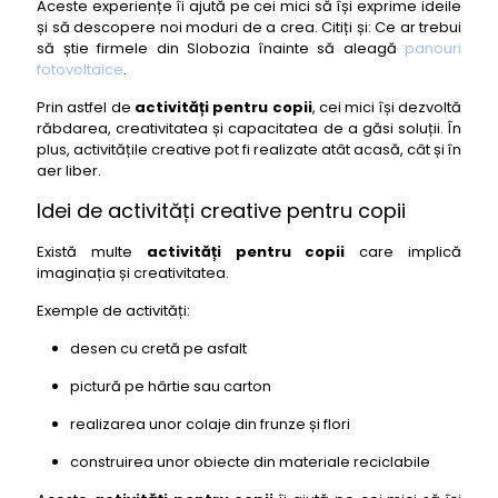
Aceste experiențe îi ajută pe cei mici să își exprime ideile
și să descopere noi moduri de a crea. Citiți și: Ce ar trebui
să știe firmele din Slobozia înainte să aleagă
panouri
fotovoltaice
.
Prin astfel de
activități pentru copii
, cei mici își dezvoltă
răbdarea, creativitatea și capacitatea de a găsi soluții. În
plus, activitățile creative pot fi realizate atât acasă, cât și în
aer liber.
Idei de activități creative pentru copii
Există multe
activități pentru copii
care implică
imaginația și creativitatea.
Exemple de activități:
desen cu cretă pe asfalt
pictură pe hârtie sau carton
realizarea unor colaje din frunze și flori
construirea unor obiecte din materiale reciclabile